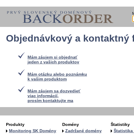
Objednávkový a kontaktný 
Mám záujem si objednať
jeden z vašich produktov
Mám otázku alebo poznámku
k vašim produktom
Mám záujem sa dozvedieť
viac informácií,
prosím kontaktujte ma
Produkty
Domény
Štatistiky
Monitoring SK Domény
Zadržané domény
Štatistik