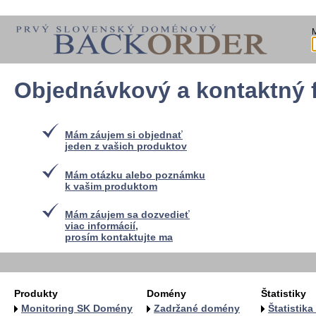
Objednávkový a kontaktný 
Mám záujem si objednať
jeden z vašich produktov
Mám otázku alebo poznámku
k vašim produktom
Mám záujem sa dozvedieť
viac informácií,
prosím kontaktujte ma
Produkty
Domény
Štatistiky
Monitoring SK Domény
Zadržané domény
Štatistik