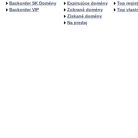
Backorder SK Domény
Expirujúce domény
Top regist
Backorder VIP
Zobrané domény
Top vlastn
Získané domény
Na predaj