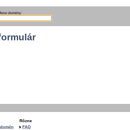
Meno domény:
formulár
Rôzne
a domén
FAQ