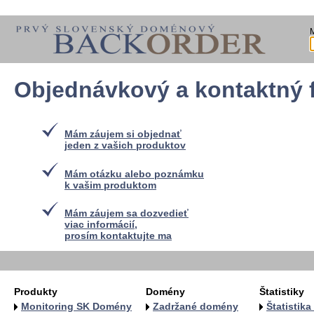
Objednávkový a kontaktný 
Mám záujem si objednať
jeden z vašich produktov
Mám otázku alebo poznámku
k vašim produktom
Mám záujem sa dozvedieť
viac informácií,
prosím kontaktujte ma
Produkty
Domény
Štatistiky
Monitoring SK Domény
Zadržané domény
Štatistik