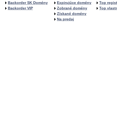
Backorder SK Domény
Expirujúce domény
Top regist
Backorder VIP
Zobrané domény
Top vlastn
Získané domény
Na predaj