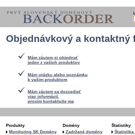
Objednávkový a kontaktný 
Mám záujem si objednať
jeden z vašich produktov
Mám otázku alebo poznámku
k vašim produktom
Mám záujem sa dozvedieť
viac informácií,
prosím kontaktujte ma
Produkty
Domény
Štatistiky
Monitoring SK Domény
Zadržané domény
Štatistik