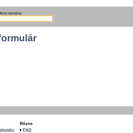
Meno domény:
formulár
Rôzne
a domén
FAQ