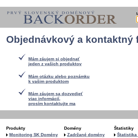
Objednávkový a kontaktný 
Mám záujem si objednať
jeden z vašich produktov
Mám otázku alebo poznámku
k vašim produktom
Mám záujem sa dozvedieť
viac informácií,
prosím kontaktujte ma
Produkty
Domény
Štatistiky
Monitoring SK Domény
Zadržané domény
Štatistik