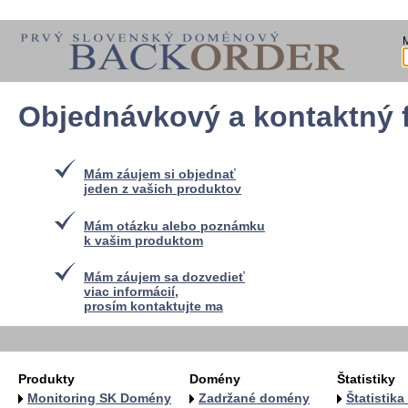
Objednávkový a kontaktný 
Mám záujem si objednať
jeden z vašich produktov
Mám otázku alebo poznámku
k vašim produktom
Mám záujem sa dozvedieť
viac informácií,
prosím kontaktujte ma
Produkty
Domény
Štatistiky
Monitoring SK Domény
Zadržané domény
Štatistik