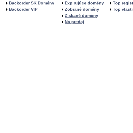
Backorder SK Domény
Expirujúce domény
Top regist
Backorder VIP
Zobrané domény
Top vlastn
Získané domény
Na predaj