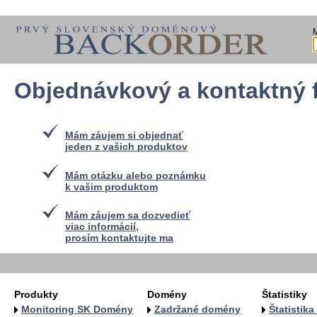
Objednávkový a kontaktný 
Mám záujem si objednať
jeden z vašich produktov
Mám otázku alebo poznámku
k vašim produktom
Mám záujem sa dozvedieť
viac informácií,
prosím kontaktujte ma
Produkty
Domény
Štatistiky
Monitoring SK Domény
Zadržané domény
Štatistik