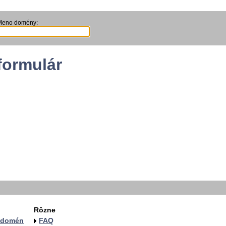
Meno domény:
formulár
Rôzne
a domén
FAQ