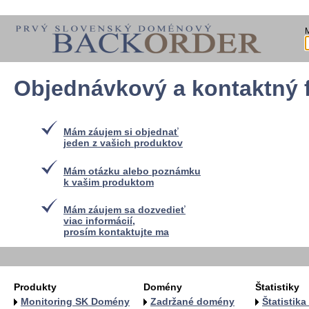
Objednávkový a kontaktný 
Mám záujem si objednať
jeden z vašich produktov
Mám otázku alebo poznámku
k vašim produktom
Mám záujem sa dozvedieť
viac informácií,
prosím kontaktujte ma
Produkty
Domény
Štatistiky
Monitoring SK Domény
Zadržané domény
Štatistik