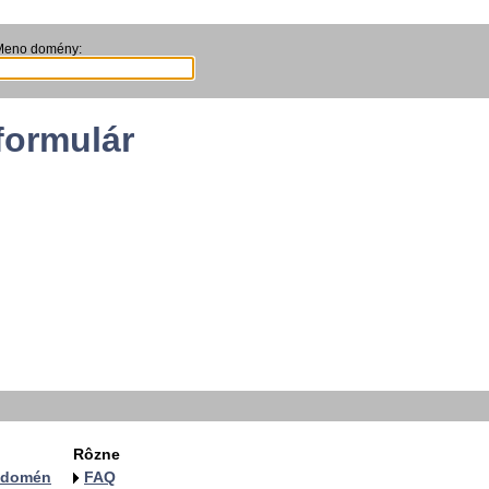
Meno domény:
formulár
Rôzne
a domén
FAQ