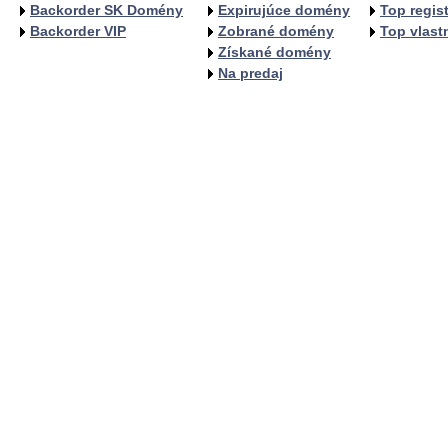
Backorder SK Domény
Expirujúce domény
Top regist
Backorder VIP
Zobrané domény
Top vlastn
Získané domény
Na predaj