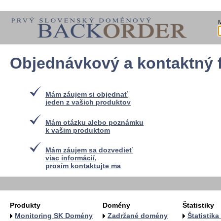
Objednávkový a kontaktný 
Mám záujem si objednať
jeden z vašich produktov
Mám otázku alebo poznámku
k vašim produktom
Mám záujem sa dozvedieť
viac informácií,
prosím kontaktujte ma
Produkty
Domény
Štatistiky
Monitoring SK Domény
Zadržané domény
Štatistik