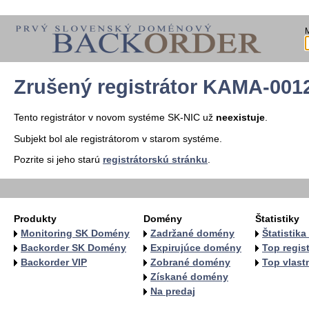
Zrušený registrátor KAMA-001
Tento registrátor v novom systéme SK-NIC už
neexistuje
.
Subjekt bol ale registrátorom v starom systéme.
Pozrite si jeho starú
registrátorskú stránku
.
Produkty
Domény
Štatistiky
Monitoring SK Domény
Zadržané domény
Štatistik
Backorder SK Domény
Expirujúce domény
Top regist
Backorder VIP
Zobrané domény
Top vlastn
Získané domény
Na predaj