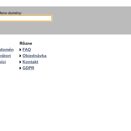
Meno domény:
Rôzne
a domén
FAQ
rátori
Objednávka
íci
Kontakt
GDPR