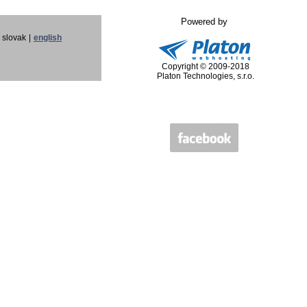
Powered by
slovak
|
english
Copyright © 2009-2018
Platon Technologies, s.r.o.