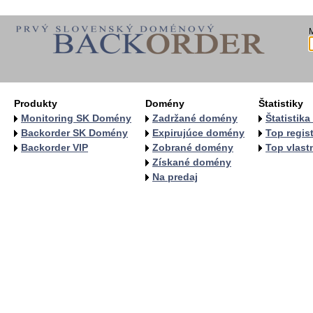
Produkty
Domény
Štatistiky
Monitoring SK Domény
Zadržané domény
Štatistik
Backorder SK Domény
Expirujúce domény
Top regist
Backorder VIP
Zobrané domény
Top vlastn
Získané domény
Na predaj