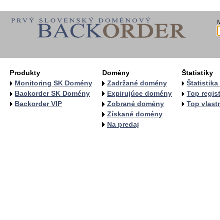
Produkty
Domény
Štatistiky
Monitoring SK Domény
Zadržané domény
Štatistik
Backorder SK Domény
Expirujúce domény
Top regist
Backorder VIP
Zobrané domény
Top vlastn
Získané domény
Na predaj