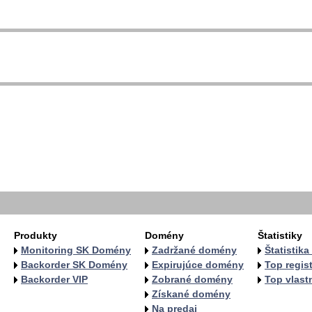
  
  
  
  
  
   
   
   
  
  
Produkty
Domény
Štatistiky
Monitoring SK Domény
Zadržané domény
Štatistik
Backorder SK Domény
Expirujúce domény
Top regist
Backorder VIP
Zobrané domény
Top vlastn
Získané domény
Na predaj