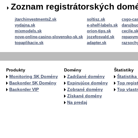
Zoznam registrátorských dom
jtarchinvestments2.sk
soltisz.sk
csgo-ca
vydajna.sk
e-shelf-labels.sk
darujbu
mixmodels.sk
orion-tips.sk
cecile.s
nove-online-casino-slovensko-sk.sk
jozefosvald.sk
repasym
topaplikacie.sk
adapter.sk
razsoch
Produkty
Domény
Štatistiky
Monitoring SK Domény
Zadržané domény
Štatistik
Backorder SK Domény
Expirujúce domény
Top regist
Backorder VIP
Zobrané domény
Top vlastn
Získané domény
Na predaj