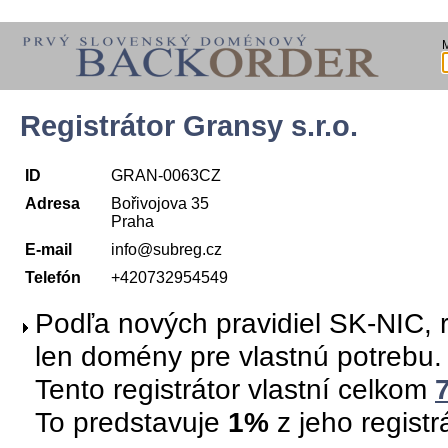
Registrátor Gransy s.r.o.
ID
GRAN-0063CZ
Adresa
Bořivojova 35
Praha
E-mail
info@subreg.cz
Telefón
+420732954549
Podľa nových pravidiel SK-NIC, r
len domény pre vlastnú potrebu.
Tento registrátor vlastní celkom
To predstavuje
1%
z jeho regist