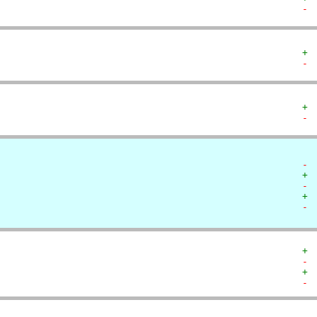
- 
+ 
- 
+ 
- 
- 
+ 
- 
+ 
- 
+ 
- 
+ 
- 