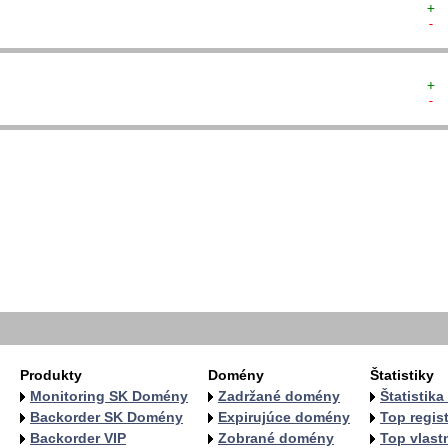
+ 
- 
+ 
- 
  
  
  
  
   
   
   
   
  
  
Produkty
Domény
Štatistiky
Monitoring SK Domény
Zadržané domény
Štatistik
Backorder SK Domény
Expirujúce domény
Top regist
Backorder VIP
Zobrané domény
Top vlastn