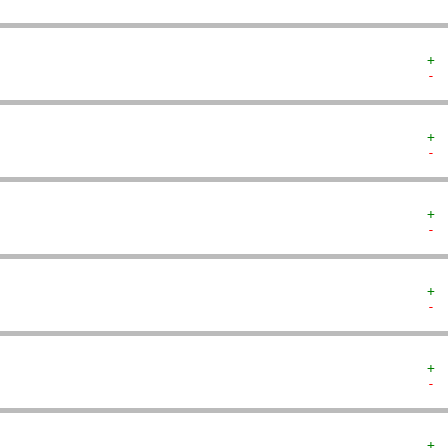
+ 
- 
+ 
- 
+ 
- 
+ 
- 
+ 
- 
+ 