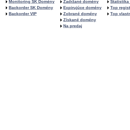
Monitoring SK Domény
Zadržané domény
Štatistik
Backorder SK Domény
Expirujúce domény
Top regist
Backorder VIP
Zobrané domény
Top vlastn
Získané domény
Na predaj