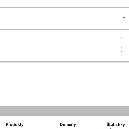
+ 
- 
+  
-  
+  
-  
-  
  
  
  
   
   
   
  
  
Produkty
Domény
Štatistiky