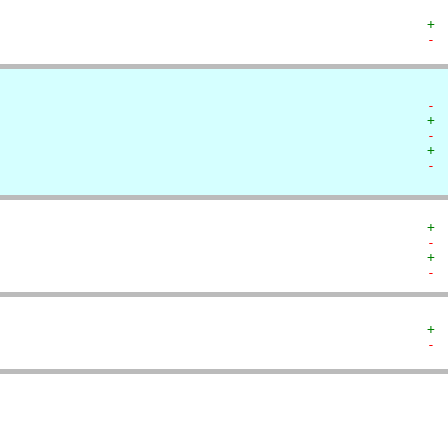
+ 
- 
- 
+ 
- 
+ 
- 
+ 
- 
+ 
- 
+ 
- 
  
  
  
  