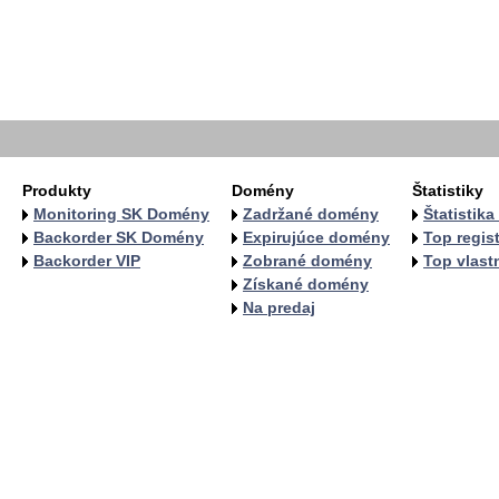
   
   
   
   
  
  
Produkty
Domény
Štatistiky
Monitoring SK Domény
Zadržané domény
Štatistik
Backorder SK Domény
Expirujúce domény
Top regist
Backorder VIP
Zobrané domény
Top vlastn
Získané domény
Na predaj