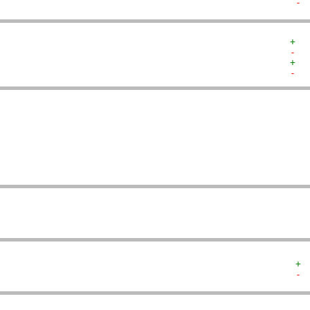
- 
+  
-  
+  
-  
  
  
  
   
   
  
  
+ 
- 