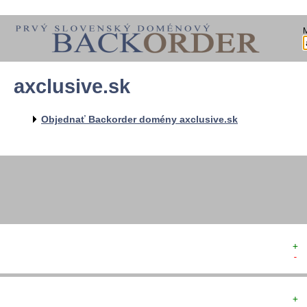
axclusive.sk
  
  
  
   
Objednať Backorder domény axclusive.sk
   
  
  
+ 
- 
+ 