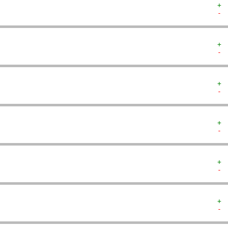
+ 
- 
+ 
- 
+ 
- 
+ 
- 
+ 
- 
+ 
- 