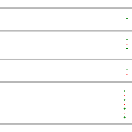
- 
+ 
- 
+ 
- 
+ 
- 
+ 
- 
+  
-  
+  
-  
+  
-  
+  