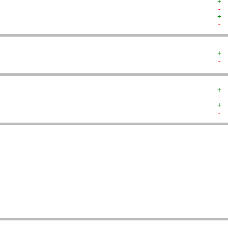
+ 
- 
+ 
- 
+ 
- 
+ 
- 
+ 
- 
  
  
  
  
   
   
   
   
  
  