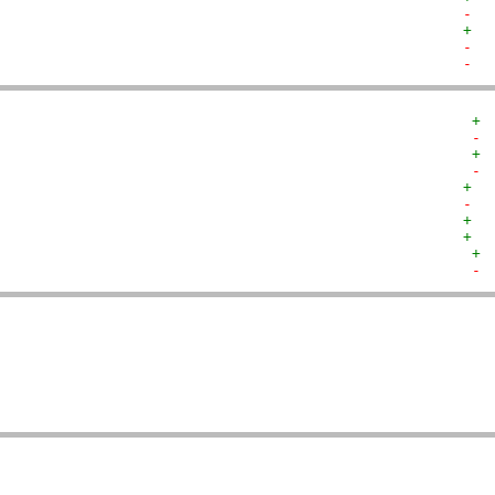
-  
+  
-  
-  
+ 
- 
+ 
- 
+  
-  
+  
+  
+ 
- 
  
  
  
   
  
  