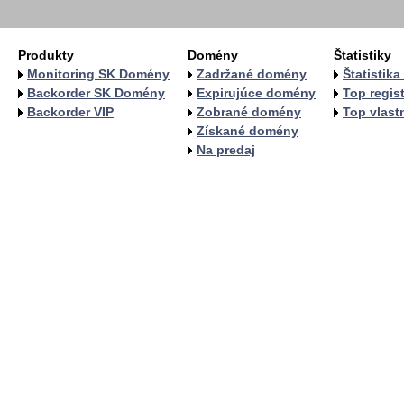
Produkty
Domény
Štatistiky
Monitoring SK Domény
Zadržané domény
Štatistik
Backorder SK Domény
Expirujúce domény
Top regist
Backorder VIP
Zobrané domény
Top vlastn
Získané domény
Na predaj