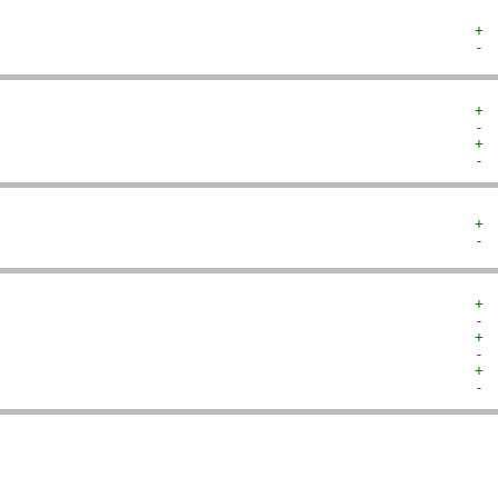
+ 
- 
+ 
- 
+ 
- 
+ 
- 
+ 
- 
+ 
- 
+ 
- 
  
  
  
  