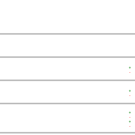
  
   
   
   
   
  
  
+ 
- 
+ 
- 
+ 
- 
+ 
- 