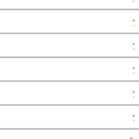
- 
+ 
- 
+ 
- 
+ 
- 
+ 
- 
+ 
- 
+  