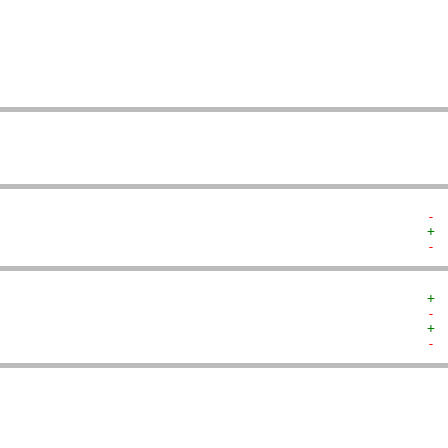
   
   
   
   
  
  
- 
+ 
- 
+ 
- 
+ 
- 
  
  
  
  