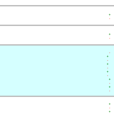
+ 
- 
+ 
- 
- 
+  
-  
+  
-  
+  
-  
+ 
- 
+ 
- 
+ 
- 
+ 