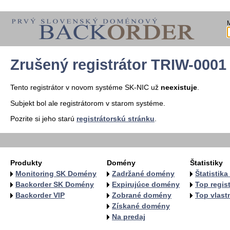
Zrušený registrátor TRIW-0001
Tento registrátor v novom systéme SK-NIC už
neexistuje
.
Subjekt bol ale registrátorom v starom systéme.
Pozrite si jeho starú
registrátorskú stránku
.
Produkty
Domény
Štatistiky
Monitoring SK Domény
Zadržané domény
Štatistik
Backorder SK Domény
Expirujúce domény
Top regist
Backorder VIP
Zobrané domény
Top vlastn
Získané domény
Na predaj