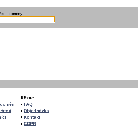
Meno domény:
Rôzne
a domén
FAQ
rátori
Objednávka
íci
Kontakt
GDPR