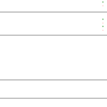
+ 
- 
+ 
- 
+ 
- 
  
  
  
  
   
   
   
   
  
  
  