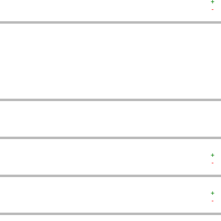
+ 
- 
  
  
  
   
   
   
  
  
+ 
- 
+ 
- 