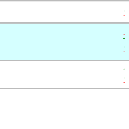
+ 
- 
- 
+ 
- 
+ 
- 
+ 
- 
+ 
- 
  
  
  
  
   
   
   
   