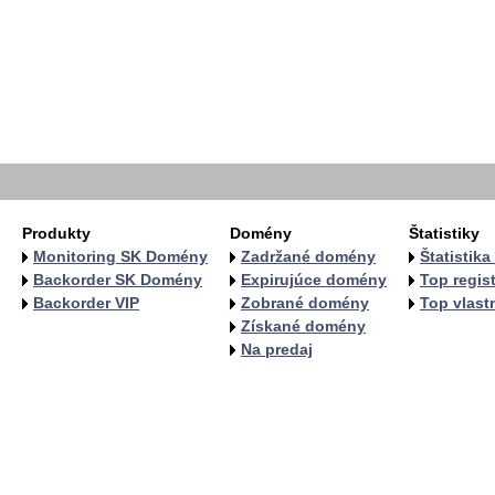
  
  
  
   
   
   
   
  
  
Produkty
Domény
Štatistiky
Monitoring SK Domény
Zadržané domény
Štatistik
Backorder SK Domény
Expirujúce domény
Top regist
Backorder VIP
Zobrané domény
Top vlastn
Získané domény
Na predaj