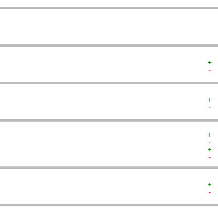
+ 
- 
+ 
- 
+ 
- 
+ 
- 
+ 
- 