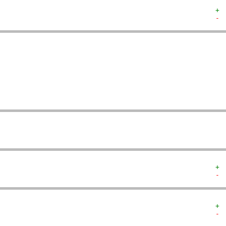
+ 
- 
  
  
  
   
   
   
  
  
+ 
- 
+ 
- 