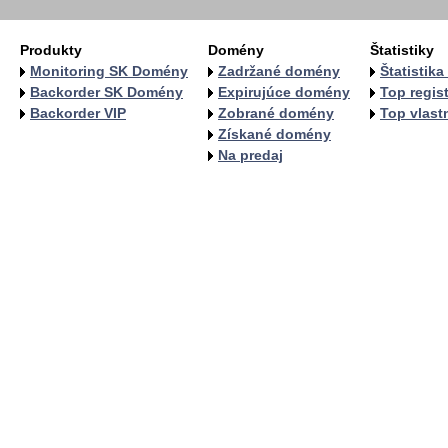
Produkty
Domény
Štatistiky
Monitoring SK Domény
Zadržané domény
Štatistik
Backorder SK Domény
Expirujúce domény
Top regist
Backorder VIP
Zobrané domény
Top vlastn
Získané domény
Na predaj