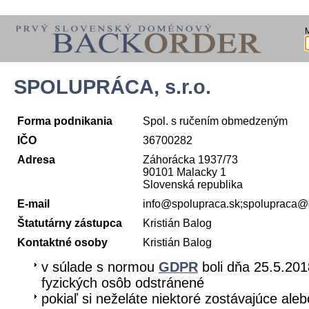
SPOLUPRÁCA, s.r.o.
Forma podnikania
Spol. s ručením obmedzeným
IČO
36700282
Adresa
Záhorácka 1937/73
90101 Malacky 1
Slovenská republika
E-mail
info@spolupraca.sk;spolupraca
Štatutárny zástupca
Kristián Balog
Kontaktné osoby
Kristián Balog
v súlade s normou
GDPR
boli dňa 25.5.201
fyzických osôb odstránené
pokiaľ si neželáte niektoré zostávajúce aleb