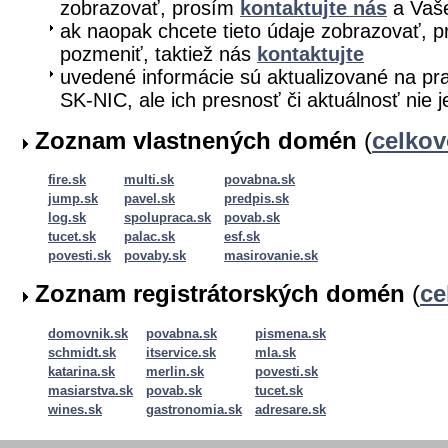
zobrazovať, prosím
kontaktujte nás
a Vaše
ak naopak chcete tieto údaje zobrazovať, pr
pozmeniť, taktiež nás
kontaktujte
uvedené informácie sú aktualizované na pra
SK-NIC, ale ich presnosť či aktuálnosť nie 
Zoznam vlastnených domén
(
celko
fire.sk
multi.sk
povabna.sk
jump.sk
pavel.sk
predpis.sk
log.sk
spolupraca.sk
povab.sk
tucet.sk
palac.sk
esf.sk
povesti.sk
povaby.sk
masirovanie.sk
Zoznam registrátorských domén
(
ce
domovnik.sk
povabna.sk
pismena.sk
schmidt.sk
itservice.sk
mla.sk
katarina.sk
merlin.sk
povesti.sk
masiarstva.sk
povab.sk
tucet.sk
wines.sk
gastronomia.sk
adresare.sk