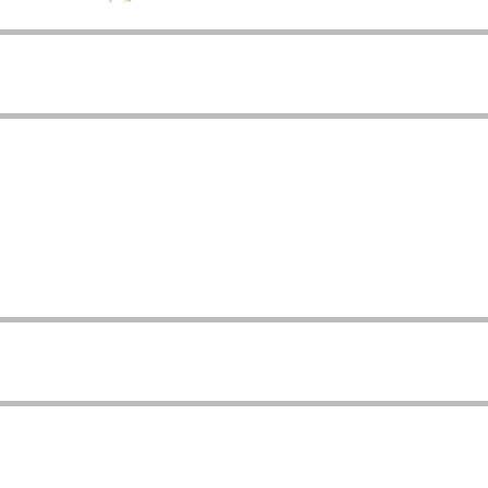
  
  
  
  
  
   
   
   
   
  
  
  
  
  
  