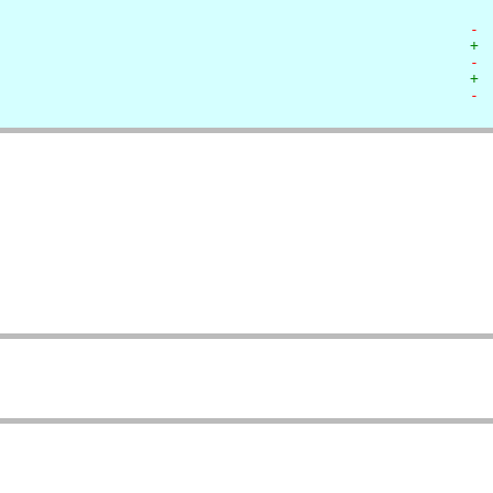
- 
+ 
- 
+ 
- 
  
  
  
  
   
   
   
   
  
  
  
  
  