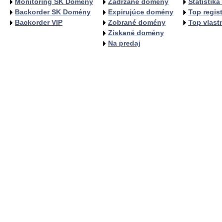
Monitoring SK Domény
Zadržané domény
Štatistik
Backorder SK Domény
Expirujúce domény
Top regist
Backorder VIP
Zobrané domény
Top vlastn
Získané domény
Na predaj