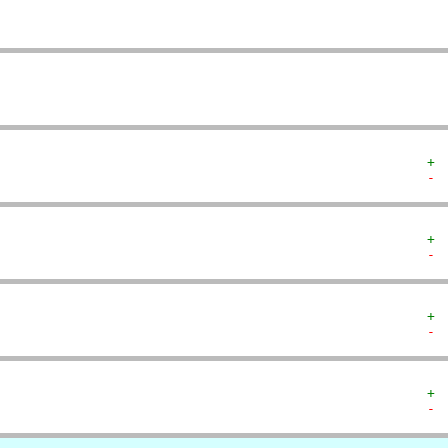
  
  
+ 
- 
+ 
- 
+ 
- 
+ 
- 