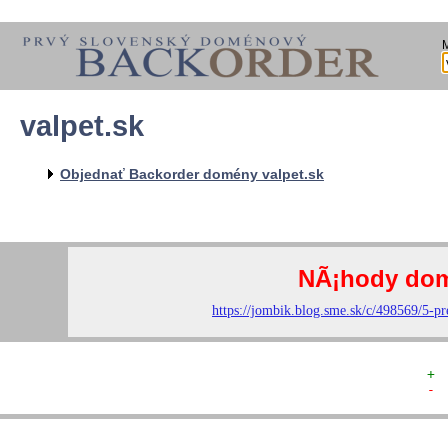
valpet.sk
  
  
  
   
Objednať Backorder domény valpet.sk
   
   
  
  
+ 
- 
  