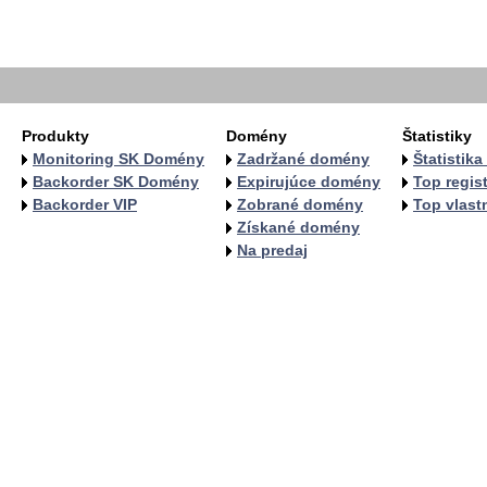
   
  
  
Produkty
Domény
Štatistiky
Monitoring SK Domény
Zadržané domény
Štatistik
Backorder SK Domény
Expirujúce domény
Top regist
Backorder VIP
Zobrané domény
Top vlastn
Získané domény
Na predaj