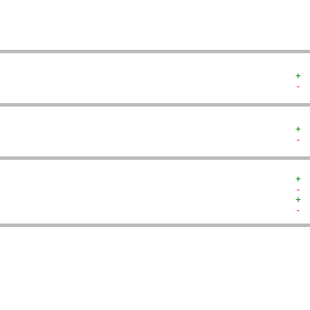
+ 
- 
+ 
- 
+ 
- 
+ 
- 
  
  
  
  
   
   
   