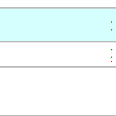
- 
- 
+ 
- 
+ 
- 
+ 
- 
+ 
- 
  
  
  
  
   
   
   
   
  
  