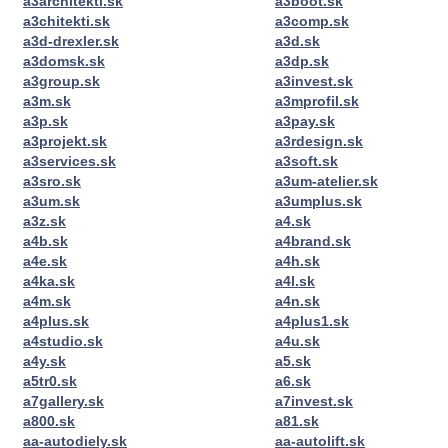
a3architekti.sk
a3boot.sk
a3chitekti.sk
a3comp.sk
a3d-drexler.sk
a3d.sk
a3domsk.sk
a3dp.sk
a3group.sk
a3invest.sk
a3m.sk
a3mprofil.sk
a3p.sk
a3pay.sk
a3projekt.sk
a3rdesign.sk
a3services.sk
a3soft.sk
a3sro.sk
a3um-atelier.sk
a3um.sk
a3umplus.sk
a3z.sk
a4.sk
a4b.sk
a4brand.sk
a4e.sk
a4h.sk
a4ka.sk
a4l.sk
a4m.sk
a4n.sk
a4plus.sk
a4plus1.sk
a4studio.sk
a4u.sk
a4y.sk
a5.sk
a5tr0.sk
a6.sk
a7gallery.sk
a7invest.sk
a800.sk
a81.sk
aa-autodiely.sk
aa-autolift.sk