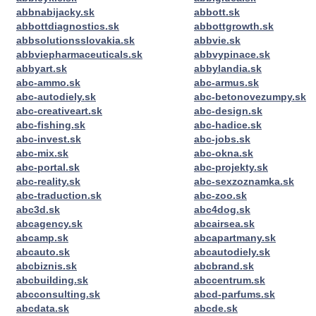
abbnabijacky.sk
abbott.sk
abbottdiagnostics.sk
abbottgrowth.sk
abbsolutionsslovakia.sk
abbvie.sk
abbviepharmaceuticals.sk
abbvypinace.sk
abbyart.sk
abbylandia.sk
abc-ammo.sk
abc-armus.sk
abc-autodiely.sk
abc-betonovezumpy.sk
abc-creativeart.sk
abc-design.sk
abc-fishing.sk
abc-hadice.sk
abc-invest.sk
abc-jobs.sk
abc-mix.sk
abc-okna.sk
abc-portal.sk
abc-projekty.sk
abc-reality.sk
abc-sexzoznamka.sk
abc-traduction.sk
abc-zoo.sk
abc3d.sk
abc4dog.sk
abcagency.sk
abcairsea.sk
abcamp.sk
abcapartmany.sk
abcauto.sk
abcautodiely.sk
abcbiznis.sk
abcbrand.sk
abcbuilding.sk
abccentrum.sk
abcconsulting.sk
abcd-parfums.sk
abcdata.sk
abcde.sk