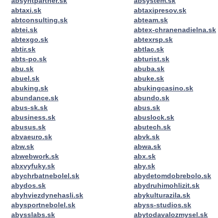
absyntpartner.sk
absystem.sk
abtaxi.sk
abtaxipresov.sk
abtconsulting.sk
abteam.sk
abtei.sk
abtex-chranenadielna.sk
abtexgo.sk
abtexrsp.sk
abtir.sk
abtlac.sk
abts-po.sk
abturist.sk
abu.sk
abuba.sk
abuel.sk
abuke.sk
abuking.sk
abukingcasino.sk
abundance.sk
abundo.sk
abus-sk.sk
abus.sk
abusiness.sk
abuslock.sk
abusus.sk
abutech.sk
abvaeuro.sk
abvk.sk
abw.sk
abwa.sk
abwebwork.sk
abx.sk
abxvyfuky.sk
aby.sk
abychrbatnebolel.sk
abydetomdobrebolo.sk
abydos.sk
abydruhimohlizit.sk
abyhviezdynehasli.sk
abykulturazila.sk
abysportnebolel.sk
abyss-studios.sk
abysslabs.sk
abytodavalozmysel.sk