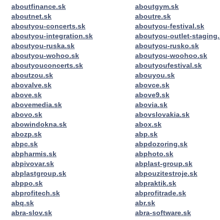
aboutfinance.sk
aboutgym.sk
aboutnet.sk
aboutre.sk
aboutyou-concerts.sk
aboutyou-festival.sk
aboutyou-integration.sk
aboutyou-outlet-staging
aboutyou-ruska.sk
aboutyou-rusko.sk
aboutyou-wohoo.sk
aboutyou-woohoo.sk
aboutyouconcerts.sk
aboutyoufestival.sk
aboutzou.sk
abouyou.sk
abovalve.sk
abovce.sk
above.sk
above9.sk
abovemedia.sk
abovia.sk
abovo.sk
abovslovakia.sk
abowindokna.sk
abox.sk
abozp.sk
abp.sk
abpc.sk
abpdozoring.sk
abpharmis.sk
abphoto.sk
abpivovar.sk
abplast-group.sk
abplastgroup.sk
abpouzitestroje.sk
abppo.sk
abpraktik.sk
abprofitech.sk
abprofitrade.sk
abq.sk
abr.sk
abra-slov.sk
abra-software.sk