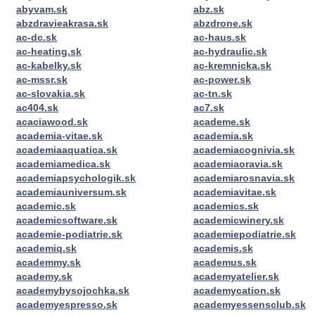
abyvam.sk
abz.sk
abzdravieakrasa.sk
abzdrone.sk
ac-dc.sk
ac-haus.sk
ac-heating.sk
ac-hydraulic.sk
ac-kabelky.sk
ac-kremnicka.sk
ac-mssr.sk
ac-power.sk
ac-slovakia.sk
ac-tn.sk
ac404.sk
ac7.sk
acaciawood.sk
academe.sk
academia-vitae.sk
academia.sk
academiaaquatica.sk
academiacognivia.sk
academiamedica.sk
academiaoravia.sk
academiapsychologik.sk
academiarosnavia.sk
academiauniversum.sk
academiavitae.sk
academic.sk
academics.sk
academicsoftware.sk
academicwinery.sk
academie-podiatrie.sk
academiepodiatrie.sk
academiq.sk
academis.sk
academmy.sk
academus.sk
academy.sk
academyatelier.sk
academybysojochka.sk
academycation.sk
academyespresso.sk
academyessensclub.sk