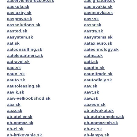
aaservisnedruzstvo.sk
aasignature.sk
aaskola.sk
aaslovakia.sk
aasluzby.sk
aasosovka.sk
aasprava.sk
aasr.sk
aassolutions.sk
aassr.sk
aasted.sk
aastra.sk
aasystem.sk
aasystems.sk
aat.sk
aataxieuro.sk
aatconsulting.sk
aatechnology.sk
aatelepartners.sk
aatma.sk
aatravel.sk
aatt.sk
aau.sk
aaudio.sk
aauni.sk
aaunitrade.sk
aauto.sk
aautodiely.sk
aautoleasing.sk
aav.sk
aavik.sk
aavt.sk
aaw-velkoobchod.sk
aaw.sk
aax.sk
aaxeon.sk
aazz.sk
ab-advokat.sk
ab-atelier.sk
ab-autokomplex.sk
ab-comcz.sk
ab-comczech.sk
ab-el.sk
ab-ex.sk
ab-krtkovanie.sk
ab-lampy.sk