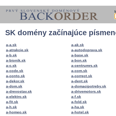
SK domény začínajúce písme
a-a.sk
a-ak.sk
a-atrakcie.sk
a-autodoprava.sk
a-b.sk
a-base.sk
a-bionik.sk
a-bon.sk
a-c.sk
a-centrumrs.sk
a-code.sk
a-com.sk
a-conto.sk
a-correct.sk
a-dekor.sk
a-dent.sk
a-dom.sk
a-domacipotreby.sk
a-drevostav.sk
a-drivemotors.sk
a-elektro.sk
a-f.sk
a-fit.sk
a-fold.sk
a-h.sk
a-ha.sk
a-homeo.sk
a-hotel.sk