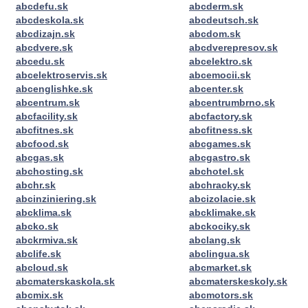
abcdefu.sk
abcderm.sk
abcdeskola.sk
abcdeutsch.sk
abcdizajn.sk
abcdom.sk
abcdvere.sk
abcdverepresov.sk
abcedu.sk
abcelektro.sk
abcelektroservis.sk
abcemocii.sk
abcenglishke.sk
abcenter.sk
abcentrum.sk
abcentrumbrno.sk
abcfacility.sk
abcfactory.sk
abcfitnes.sk
abcfitness.sk
abcfood.sk
abcgames.sk
abcgas.sk
abcgastro.sk
abchosting.sk
abchotel.sk
abchr.sk
abchracky.sk
abcinziniering.sk
abcizolacie.sk
abcklima.sk
abcklimake.sk
abcko.sk
abckociky.sk
abckrmiva.sk
abclang.sk
abclife.sk
abclingua.sk
abcloud.sk
abcmarket.sk
abcmaterskaskola.sk
abcmaterskeskoly.sk
abcmix.sk
abcmotors.sk