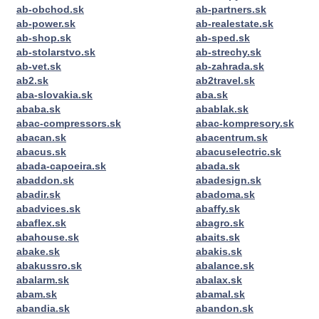
ab-obchod.sk
ab-partners.sk
ab-power.sk
ab-realestate.sk
ab-shop.sk
ab-sped.sk
ab-stolarstvo.sk
ab-strechy.sk
ab-vet.sk
ab-zahrada.sk
ab2.sk
ab2travel.sk
aba-slovakia.sk
aba.sk
ababa.sk
abablak.sk
abac-compressors.sk
abac-kompresory.sk
abacan.sk
abacentrum.sk
abacus.sk
abacuselectric.sk
abada-capoeira.sk
abada.sk
abaddon.sk
abadesign.sk
abadir.sk
abadoma.sk
abadvices.sk
abaffy.sk
abaflex.sk
abagro.sk
abahouse.sk
abaits.sk
abake.sk
abakis.sk
abakussro.sk
abalance.sk
abalarm.sk
abalax.sk
abam.sk
abamal.sk
abandia.sk
abandon.sk