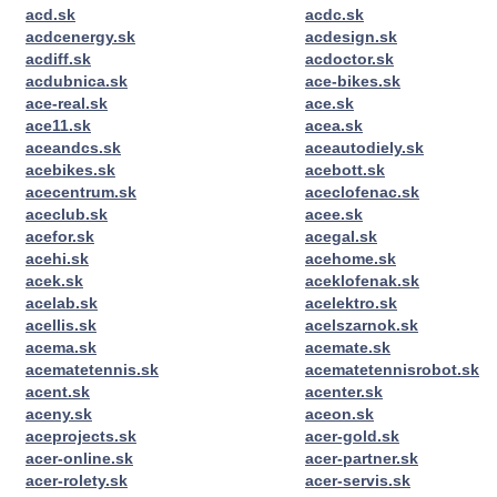
acd.sk
acdc.sk
acdcenergy.sk
acdesign.sk
acdiff.sk
acdoctor.sk
acdubnica.sk
ace-bikes.sk
ace-real.sk
ace.sk
ace11.sk
acea.sk
aceandcs.sk
aceautodiely.sk
acebikes.sk
acebott.sk
acecentrum.sk
aceclofenac.sk
aceclub.sk
acee.sk
acefor.sk
acegal.sk
acehi.sk
acehome.sk
acek.sk
aceklofenak.sk
acelab.sk
acelektro.sk
acellis.sk
acelszarnok.sk
acema.sk
acemate.sk
acematetennis.sk
acematetennisrobot.sk
acent.sk
acenter.sk
aceny.sk
aceon.sk
aceprojects.sk
acer-gold.sk
acer-online.sk
acer-partner.sk
acer-rolety.sk
acer-servis.sk