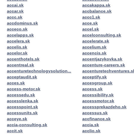
accai.sk
accakappa.sk
accar.sk
accbalance.sk
accc.sk
accc1.sk
accdominus.sk
acce.sk
acceco.sk
accel.sk
accelapps.sk
accelconsulting.sk
accelera.sk
accelerate.sk
accelis.sk
accelium.sk
accelor.sk
accencis.sk
accenthotels.sk
accentjazykovka.sk
accentreal.sk
accenture-careers.sk
accenturetechnologysolution...
accenturetechventures.s
acceptaudit.sk
acceptify.sk
acces.sk
accesgroup.sk
access-motor.sk
access.sk
accessedu.sk
accessibility.sk
accesslenka.sk
accessmotor.sk
accesspoint.sk
accessprekazdeho.sk
accessunits.sk
accessus.sk
acceye.sk
accfinance.sk
accia-consulting.sk
accia.sk
accit.sk
acclio.sk