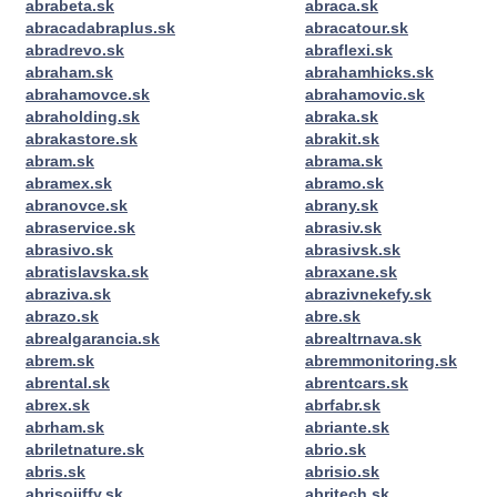
abrabeta.sk
abraca.sk
abracadabraplus.sk
abracatour.sk
abradrevo.sk
abraflexi.sk
abraham.sk
abrahamhicks.sk
abrahamovce.sk
abrahamovic.sk
abraholding.sk
abraka.sk
abrakastore.sk
abrakit.sk
abram.sk
abrama.sk
abramex.sk
abramo.sk
abranovce.sk
abrany.sk
abraservice.sk
abrasiv.sk
abrasivo.sk
abrasivsk.sk
abratislavska.sk
abraxane.sk
abraziva.sk
abrazivnekefy.sk
abrazo.sk
abre.sk
abrealgarancia.sk
abrealtrnava.sk
abrem.sk
abremmonitoring.sk
abrental.sk
abrentcars.sk
abrex.sk
abrfabr.sk
abrham.sk
abriante.sk
abriletnature.sk
abrio.sk
abris.sk
abrisio.sk
abrisojiffy.sk
abritech.sk