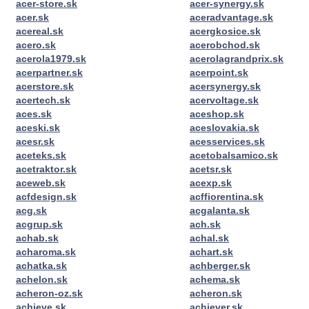
acer-store.sk
acer-synergy.sk
acer.sk
aceradvantage.sk
acereal.sk
acergkosice.sk
acero.sk
acerobchod.sk
acerola1979.sk
acerolagrandprix.sk
acerpartner.sk
acerpoint.sk
acerstore.sk
acersynergy.sk
acertech.sk
acervoltage.sk
aces.sk
aceshop.sk
aceski.sk
aceslovakia.sk
acesr.sk
acesservices.sk
aceteks.sk
acetobalsamico.sk
acetraktor.sk
acetsr.sk
aceweb.sk
acexp.sk
acfdesign.sk
acffiorentina.sk
acg.sk
acgalanta.sk
acgrup.sk
ach.sk
achab.sk
achal.sk
acharoma.sk
achart.sk
achatka.sk
achberger.sk
achelon.sk
achema.sk
acheron-oz.sk
acheron.sk
achieve.sk
achiever.sk