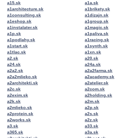
a15.sk
a1a.sk
a1architecture.sk
a1brikety.sk
a1consulting.sk
a1dizajn.sk
a1eshop.sk
a1group.sk
a1instalater.sk
a1magic.sk
a1p.sk
a1paliva.sk
a1podlahy.sk
a1racing.sk
a1start.sk
a1synth.sk
a1tlac.sk
a1xn.sk
a2.sk
a20.sk
a24.sk
a24a.sk
a2a2.sk
a2a2farma.sk
a2a2mlieko.sk
a2academy.sk
a2architekti.sk
a2atelier.sk
a2c.sk
a2com.sk
a2exim.sk
a2holding.sk
a2k.sk
a2m.sk
a2mlieko.sk
a2p.sk
a2protein.sk
a2s.sk
a2works.sk
a2z.sk
a3.sk
a33.sk
a365.sk
a3a.sk