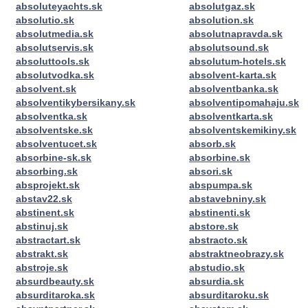
absoluteyachts.sk
absolutgaz.sk
absolutio.sk
absolution.sk
absolutmedia.sk
absolutnapravda.sk
absolutservis.sk
absolutsound.sk
absoluttools.sk
absolutum-hotels.sk
absolutvodka.sk
absolvent-karta.sk
absolvent.sk
absolventbanka.sk
absolventikybersikany.sk
absolventipomahaju.sk
absolventka.sk
absolventkarta.sk
absolventske.sk
absolventskemikiny.sk
absolventucet.sk
absorb.sk
absorbine-sk.sk
absorbine.sk
absorbing.sk
absori.sk
absprojekt.sk
abspumpa.sk
abstav22.sk
abstavebniny.sk
abstinent.sk
abstinenti.sk
abstinuj.sk
abstore.sk
abstractart.sk
abstracto.sk
abstrakt.sk
abstraktneobrazy.sk
abstroje.sk
abstudio.sk
absurdbeauty.sk
absurdia.sk
absurditaroka.sk
absurditaroku.sk