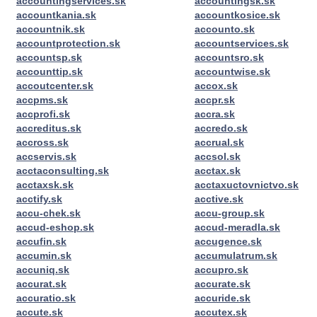
accountingservices.sk
accountingsk.sk
accountkania.sk
accountkosice.sk
accountnik.sk
accounto.sk
accountprotection.sk
accountservices.sk
accountsp.sk
accountsro.sk
accounttip.sk
accountwise.sk
accoutcenter.sk
accox.sk
accpms.sk
accpr.sk
accprofi.sk
accra.sk
accreditus.sk
accredo.sk
accross.sk
accrual.sk
accservis.sk
accsol.sk
acctaconsulting.sk
acctax.sk
acctaxsk.sk
acctaxuctovnictvo.sk
acctify.sk
acctive.sk
accu-chek.sk
accu-group.sk
accud-eshop.sk
accud-meradla.sk
accufin.sk
accugence.sk
accumin.sk
accumulatrum.sk
accuniq.sk
accupro.sk
accurat.sk
accurate.sk
accuratio.sk
accuride.sk
accute.sk
accutex.sk