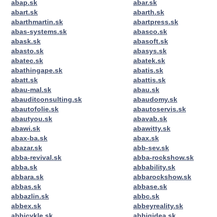
abap.sk
abar.sk
abart.sk
abarth.sk
abarthmartin.sk
abartpress.sk
abas-systems.sk
abasco.sk
abask.sk
abasoft.sk
abasto.sk
abasys.sk
abatec.sk
abatek.sk
abathingape.sk
abatis.sk
abatt.sk
abattis.sk
abau-mal.sk
abau.sk
abauditconsulting.sk
abaudomy.sk
abautofolie.sk
abautoservis.sk
abautyou.sk
abavab.sk
abawi.sk
abawitty.sk
abax-ba.sk
abax.sk
abazar.sk
abb-sev.sk
abba-revival.sk
abba-rockshow.sk
abba.sk
abbability.sk
abbara.sk
abbarockshow.sk
abbas.sk
abbase.sk
abbazlin.sk
abbc.sk
abbex.sk
abbeyreality.sk
abbicykle.sk
abbigidea.sk