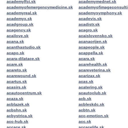
academylfci.sk
academymednet.sk
academyofemergencymedicine.sk
academyofimageconsulti
academyreal.sk
academysymphony.sk
academyx.sk
acadevis.sk
acadgroup.sk
acadistr.sk
acagency.sk
acagro.sk
acailove.sk
acaislovensko.sk
acana.sk
acanaorijen.sk
acanthastudio.sk
acapeople.sk
acapo.sk
acappella.sk
acara-dilatace.sk
acara.sk
acare.sk
acarehealth.sk
acareto.sk
acareveterina.sk
acarewound.sk
acarizax.sk
acartus.sk
acas.sk
acasirs.sk
acatering.sk
acautocentrum.sk
acautoclub.sk
acaza.sk
acb.sk
acblazek.sk
acbleskdc.sk
acbshn.sk
acbtn.sk
acbystrica.sk
acc-emotion.sk
acc-hub.sk
acc.sk
accace.sk
accacelife.sk