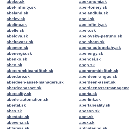
abeko.sk
abekonomi.sk
abel-infinity.sk
abel-tonery.sk
abeland.sk
abelandlula.sk
abelev.sk
abeli.sk
abeline.sk
abelinfinity.sk
abelle.sk
abelo.sk
abelova.sk
abelovsky-petruno.sk
abelravasz.sk
abelsharp.sk
abemon.sk
abena-autopotahy.sk
abenergia.sk
abenergy.sk
abenko.sk
abenosi.sk
abeo.sk
abep.sk
abercrombieandfitch.sk
abercrombiefitch.sk
aberdare.sk
aberdeen-angus.sk
aberdeen-asset-managers.sk
aberdeen-asset.sk
aberdeenasset.sk
aberdeenassetmanageme
abereality.sk
aberia.sk
aberle-automation.sk
aberlink.sk
abertal.sk
abertalreality.sk
abes.sk
abeson.sk
abestate.sk
abet.sk
abevena.sk
abex.sk
abfarmis.sk
abfcatering.sk