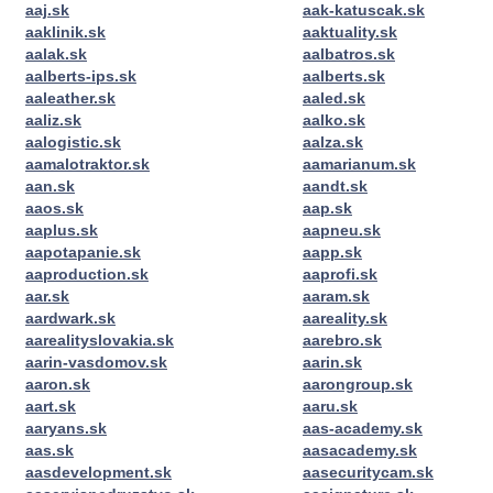
aaj.sk
aak-katuscak.sk
aaklinik.sk
aaktuality.sk
aalak.sk
aalbatros.sk
aalberts-ips.sk
aalberts.sk
aaleather.sk
aaled.sk
aaliz.sk
aalko.sk
aalogistic.sk
aalza.sk
aamalotraktor.sk
aamarianum.sk
aan.sk
aandt.sk
aaos.sk
aap.sk
aaplus.sk
aapneu.sk
aapotapanie.sk
aapp.sk
aaproduction.sk
aaprofi.sk
aar.sk
aaram.sk
aardwark.sk
aareality.sk
aarealityslovakia.sk
aarebro.sk
aarin-vasdomov.sk
aarin.sk
aaron.sk
aarongroup.sk
aart.sk
aaru.sk
aaryans.sk
aas-academy.sk
aas.sk
aasacademy.sk
aasdevelopment.sk
aasecuritycam.sk