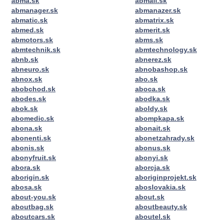
abma.sk
abmail.sk
abmanager.sk
abmanazer.sk
abmatic.sk
abmatrix.sk
abmed.sk
abmerit.sk
abmotors.sk
abms.sk
abmtechnik.sk
abmtechnology.sk
abnb.sk
abnerez.sk
abneuro.sk
abnobashop.sk
abnox.sk
abo.sk
abobchod.sk
aboca.sk
abodes.sk
abodka.sk
abok.sk
aboldy.sk
abomedic.sk
abompkapa.sk
abona.sk
abonait.sk
abonenti.sk
abonetzahrady.sk
abonis.sk
abonus.sk
abonyfruit.sk
abonyi.sk
abora.sk
aborcja.sk
aborigin.sk
aboriginprojekt.sk
abosa.sk
aboslovakia.sk
about-you.sk
about.sk
aboutbag.sk
aboutbeauty.sk
aboutcars.sk
aboutel.sk