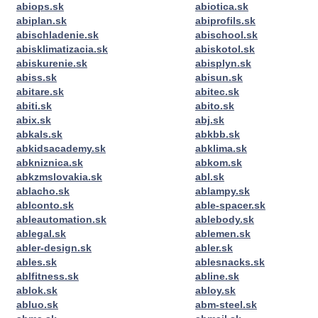
abiops.sk
abiotica.sk
abiplan.sk
abiprofils.sk
abischladenie.sk
abischool.sk
abisklimatizacia.sk
abiskotol.sk
abiskurenie.sk
abisplyn.sk
abiss.sk
abisun.sk
abitare.sk
abitec.sk
abiti.sk
abito.sk
abix.sk
abj.sk
abkals.sk
abkbb.sk
abkidsacademy.sk
abklima.sk
abkniznica.sk
abkom.sk
abkzmslovakia.sk
abl.sk
ablacho.sk
ablampy.sk
ablconto.sk
able-spacer.sk
ableautomation.sk
ablebody.sk
ablegal.sk
ablemen.sk
abler-design.sk
abler.sk
ables.sk
ablesnacks.sk
ablfitness.sk
abline.sk
ablok.sk
abloy.sk
abluo.sk
abm-steel.sk