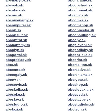
abcnabytok.sk
abcnaradie.sk
abcoak.sk
abcobchod.sk
abcokna.sk
abcolormet.sk
abcom.sk
abcomcz.sk
abcomenergy.sk
abcomke.sk
abcomputer.sk
abcomshop.sk
abcon.sk
abconnectia.sk
abconsult.sk
abconsulting.sk
abcontrol.sk
abcopy.sk
abcparfemy.sk
abcplavani.sk
abcplyn.sk
abcpodlahy.sk
abcportal.sk
abcpozicka.sk
abcpreklady.sk
abcprint.sk
abcr.sk
abcrealitna.sk
abcreate.sk
abcreative.sk
abcregaly.sk
abcreklama.sk
abcrw.sk
abcrybar.sk
abcservis.sk
abcshop.sk
abcskolka.sk
abcslovakia.sk
abcsolar.sk
abcsped.sk
abcstav.sk
abcstavby.sk
abcstudio.sk
abcstudiolm.sk
abctaxi.sk
abctech.sk