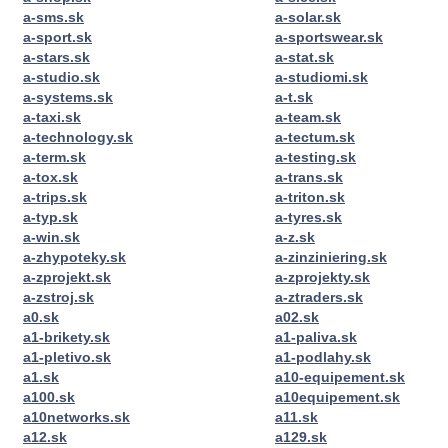
a-sms.sk
a-solar.sk
a-sport.sk
a-sportswear.sk
a-stars.sk
a-stat.sk
a-studio.sk
a-studiomi.sk
a-systems.sk
a-t.sk
a-taxi.sk
a-team.sk
a-technology.sk
a-tectum.sk
a-term.sk
a-testing.sk
a-tox.sk
a-trans.sk
a-trips.sk
a-triton.sk
a-typ.sk
a-tyres.sk
a-win.sk
a-z.sk
a-zhypoteky.sk
a-zinziniering.sk
a-zprojekt.sk
a-zprojekty.sk
a-zstroj.sk
a-ztraders.sk
a0.sk
a02.sk
a1-brikety.sk
a1-paliva.sk
a1-pletivo.sk
a1-podlahy.sk
a1.sk
a10-equipement.sk
a100.sk
a10equipement.sk
a10networks.sk
a11.sk
a12.sk
a129.sk