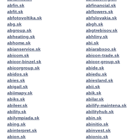
abfin.sk
abfinancial.sk
abfit.sk
abflowers.sk
abfotovoltika.sk
abfslovakia.sk
abg.sk
abgh.sk
abgroup.sk
abgtrebisov.sk
abheating.sk
abhliny.sk
abhome.sk
abi.sk
abianservice.sk
abiarabxoo.sk
abicom.sk
abicon-trade.sk
abicor-binzel.sk
abicor-group.sk
abicorgroup.sk
abide.sk
abidos.sk
abiedu.sk
abies.sk
abiesland.sk
abigail.sk
abii.sk
abiimapy.sk
abik.sk
abiks.sk
abilar.sk
abileer.sk
abilify-maintena.sk
ability.sk
abilityhub.sk
abilympiada.sk
abin.sk
abing.sk
abinitio.sk
abinterpret.sk
abinvest.sk
abion.sk
abionic.sk