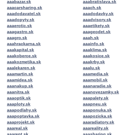
aaabazar.sk
aaabratislava.sk
aaacarsharing.sk
aaach.sk
aaadodavatel.sk
aaadodavky.sk
aaadopyty.sk
aaadvisory.sk
aaaerotic.sk
aaaetikety.sk
aaagastro.sk
aaageodet.sk
aaagro.sk
aaah.sk
aaahrackarna.sk
aaainfo.sk
aaakapital.sk
aaaklima.sk
aaakoberce.sk
aaakosice.sk
aaakozmetika.sk
aaakrby.sk
aaalekaren.sk
aaalu.sk
aaamartin.sk
aaamedia.sk
aaamidea.sk
aaamobil.sk
aaanakup.sk
aaanaradie.sk
aaanitra.sk
aaanovezamky.sk
aaaoptik.sk
aaapalety.sk
aaaploty.sk
aaapneu.sk
aaapodlahy.sk
aaaponuka.sk
aaapoptavka.sk
aaapozicka.sk
aaaprojekt.sk
aaaradiatory.sk
aaareal.sk
aaareality.sk
aaarent.sk
aaasharing.sk