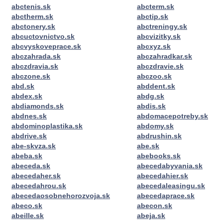
abctenis.sk
abcterm.sk
abctherm.sk
abctip.sk
abctonery.sk
abctreningy.sk
abcuctovnictvo.sk
abcvizitky.sk
abcvyskoveprace.sk
abcxyz.sk
abczahrada.sk
abczahradkar.sk
abczdravia.sk
abczdravie.sk
abczone.sk
abczoo.sk
abd.sk
abddent.sk
abdex.sk
abdg.sk
abdiamonds.sk
abdis.sk
abdnes.sk
abdomacepotreby.sk
abdominoplastika.sk
abdomy.sk
abdrive.sk
abdrushin.sk
abe-skvza.sk
abe.sk
abeba.sk
abebooks.sk
abeceda.sk
abecedabyvania.sk
abecedaher.sk
abecedahier.sk
abecedahrou.sk
abecedaleasingu.sk
abecedaosobnehorozvoja.sk
abecedaprace.sk
abeco.sk
abecon.sk
abeille.sk
abeja.sk