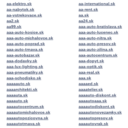
aa-elektro.sk
aa-international.sk
aa-nabytok.sk
aa-rent.sk
aa-vstrekovace.sk
aa.sk
aa2.sk
aa24.sk
aa99.sk
aaa-auto-bratislava.sk
aaa-auto-kosice.sk
aaa-auto-lucenec.sk
aaa-auto-michalovce.sk
aaa-auto-nitra.sk
aaa-auto-poprad.sk
aaa-auto-presov.sk
aaa-auto-trnava.sk
aaa-auto-zilina.sk
aaa-autobazar.sk
aaa-autocentrum.sk
aaa-dodavky.sk
aaa-dopyt.sk
aaa-lux-lighting.sk
aaa-optik.sk
aaa-pneumatiky.sk
aaa-real.sk
aaa-schodisko.sk
aaa.sk
aaaaauto.sk
aaaaed.sk
aaaarchitekti.sk
aaaatelier.sk
aaaauta.sk
aaaauto-diskont.sk
aaaauto.sk
aaaautoaaa.sk
aaaautocentrum.sk
aaaautodiskont.sk
aaaautomichalovce.sk
aaaautonovezamky.sk
aaaautopozicovna.sk
aaaautopresov.sk
aaaautotrnava.sk
aaaautovrak.sk