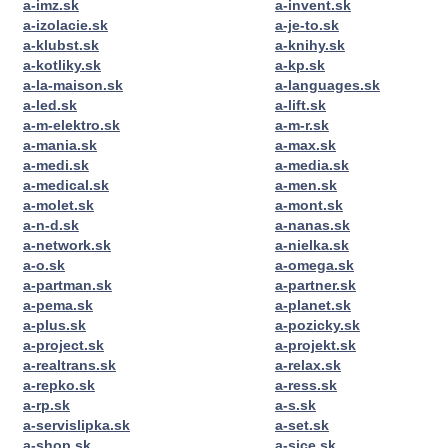
a-imz.sk
a-invent.sk
a-izolacie.sk
a-je-to.sk
a-klubst.sk
a-knihy.sk
a-kotliky.sk
a-kp.sk
a-la-maison.sk
a-languages.sk
a-led.sk
a-lift.sk
a-m-elektro.sk
a-m-r.sk
a-mania.sk
a-max.sk
a-medi.sk
a-media.sk
a-medical.sk
a-men.sk
a-molet.sk
a-mont.sk
a-n-d.sk
a-nanas.sk
a-network.sk
a-nielka.sk
a-o.sk
a-omega.sk
a-partman.sk
a-partner.sk
a-pema.sk
a-planet.sk
a-plus.sk
a-pozicky.sk
a-project.sk
a-projekt.sk
a-realtrans.sk
a-relax.sk
a-repko.sk
a-ress.sk
a-rp.sk
a-s.sk
a-servislipka.sk
a-set.sk
a-shop.sk
a-sice.sk