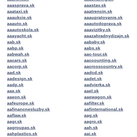
aaasprava.sk
aaastav.sk
aaataxi.sk
aaatrencin.sk
aaaukcie.sk
aaaupratovanie.sk
aaauto.sk
aaautodoprava.sk
aaautoskola.sk
aaavizitky.sk
aaayacht.sk
aaazahradnydizajn.sk
aab.sk
aababy.sk
aabp.sk
aabs.sk
aabwah.sk
aac-tour.sk
aacars.sk
aaccounting.sk
aacorp.sk
aacrosscountry.sk
aad.sk
aadcd.sk
aadesign.sk
aadet.sk
aadp.sk
aadvierka.sk
aae.sk
aael.sk
aaeon.sk
aaewagon.sk
aafeurope.sk
aafilter.sk
aafinancnesluzby.sk
aafinternational.sk
aaflaw.sk
aag.sk
aagr.sk
aagro.sk
aagroupas.sk
aah.sk
aahplastics.sk
aai.sk