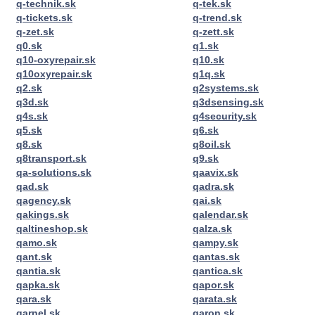
q-technik.sk
q-tek.sk
q-tickets.sk
q-trend.sk
q-zet.sk
q-zett.sk
q0.sk
q1.sk
q10-oxyrepair.sk
q10.sk
q10oxyrepair.sk
q1q.sk
q2.sk
q2systems.sk
q3d.sk
q3dsensing.sk
q4s.sk
q4security.sk
q5.sk
q6.sk
q8.sk
q8oil.sk
q8transport.sk
q9.sk
qa-solutions.sk
qaavix.sk
qad.sk
qadra.sk
qagency.sk
qai.sk
qakings.sk
qalendar.sk
qaltineshop.sk
qalza.sk
qamo.sk
qampy.sk
qant.sk
qantas.sk
qantia.sk
qantica.sk
qapka.sk
qapor.sk
qara.sk
qarata.sk
qarnel.sk
qaron.sk