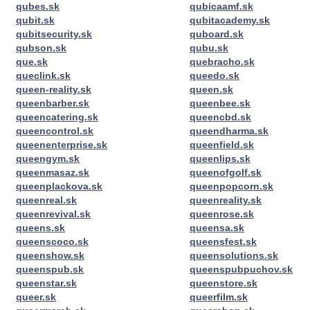
qubes.sk
qubicaamf.sk
qubit.sk
qubitacademy.sk
qubitsecurity.sk
quboard.sk
qubson.sk
qubu.sk
que.sk
quebracho.sk
queclink.sk
queedo.sk
queen-reality.sk
queen.sk
queenbarber.sk
queenbee.sk
queencatering.sk
queencbd.sk
queencontrol.sk
queendharma.sk
queenenterprise.sk
queenfield.sk
queengym.sk
queenlips.sk
queenmasaz.sk
queenofgolf.sk
queenplackova.sk
queenpopcorn.sk
queenreal.sk
queenreality.sk
queenrevival.sk
queenrose.sk
queens.sk
queensa.sk
queenscoco.sk
queensfest.sk
queenshow.sk
queensolutions.sk
queenspub.sk
queenspubpuchov.sk
queenstar.sk
queenstore.sk
queer.sk
queerfilm.sk