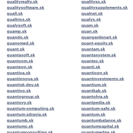
qualityrealty.sk
qualitysc.sk
qualitysoftware.sk
qualitysupplements.sk
quall.sk
qualnet.sk
qualtrics.sk
qualys.sk
qualysoft.sk
quam.sk
quamp.sk
quan.sk
quando.sk
quangardenart.sk
quanomed.sk
quant-equity.sk
quant.sk
quantam.sk
quantasoft.sk
quantasystem.sk
quantcom.sk
quantec.sk
quanteon.sk
quanti.sk
quantica.sk
quanticon.sk
quantinnova.sk
quantinvestments.sk
quantisk-dev.sk
quantium.sk
quantivo.sk
quantkab.sk
quantogroup.sk
quantohra.sk
quantovy.sk
quantpedia.sk
quantum-computing.sk
quantum-safe.sk
quantum-zdravia.sk
quantum.sk
quantumb.sk
quantumbalance.sk
quantumc.sk
quantumcapital.sk
quantumconsulting.sk
quantumedge.sk