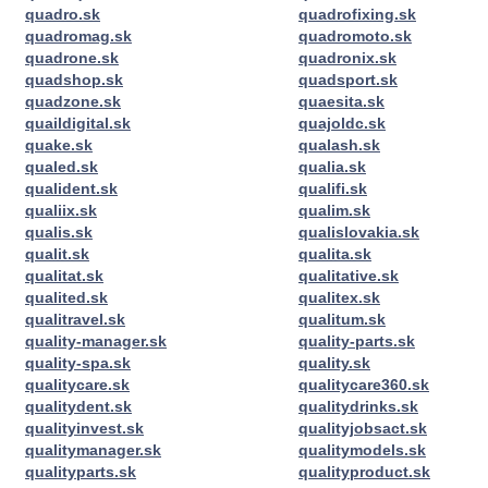
quadro.sk
quadrofixing.sk
quadromag.sk
quadromoto.sk
quadrone.sk
quadronix.sk
quadshop.sk
quadsport.sk
quadzone.sk
quaesita.sk
quaildigital.sk
quajoldc.sk
quake.sk
qualash.sk
qualed.sk
qualia.sk
qualident.sk
qualifi.sk
qualiix.sk
qualim.sk
qualis.sk
qualislovakia.sk
qualit.sk
qualita.sk
qualitat.sk
qualitative.sk
qualited.sk
qualitex.sk
qualitravel.sk
qualitum.sk
quality-manager.sk
quality-parts.sk
quality-spa.sk
quality.sk
qualitycare.sk
qualitycare360.sk
qualitydent.sk
qualitydrinks.sk
qualityinvest.sk
qualityjobsact.sk
qualitymanager.sk
qualitymodels.sk
qualityparts.sk
qualityproduct.sk