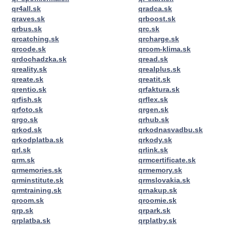
qr4all.sk
qradca.sk
qraves.sk
qrboost.sk
qrbus.sk
qrc.sk
qrcatching.sk
qrcharge.sk
qrcode.sk
qrcom-klima.sk
qrdochadzka.sk
qread.sk
qreality.sk
qrealplus.sk
qreate.sk
qreatit.sk
qrentio.sk
qrfaktura.sk
qrfish.sk
qrflex.sk
qrfoto.sk
qrgen.sk
qrgo.sk
qrhub.sk
qrkod.sk
qrkodnasvadbu.sk
qrkodplatba.sk
qrkody.sk
qrl.sk
qrlink.sk
qrm.sk
qrmcertificate.sk
qrmemories.sk
qrmemory.sk
qrminstitute.sk
qrmslovakia.sk
qrmtraining.sk
qrnakup.sk
qroom.sk
qroomie.sk
qrp.sk
qrpark.sk
qrplatba.sk
qrplatby.sk