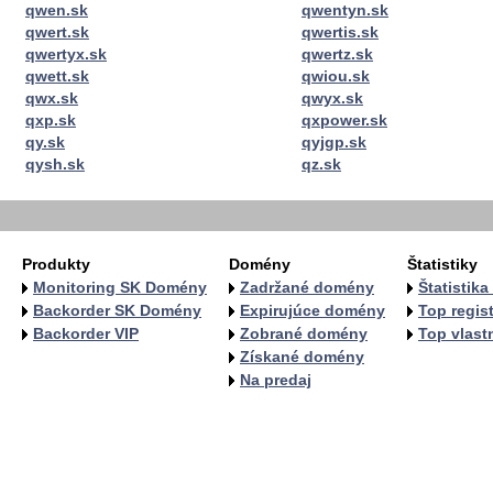
qwen.sk
qwentyn.sk
qwert.sk
qwertis.sk
qwertyx.sk
qwertz.sk
qwett.sk
qwiou.sk
qwx.sk
qwyx.sk
qxp.sk
qxpower.sk
qy.sk
qyjgp.sk
qysh.sk
qz.sk
Produkty
Domény
Štatistiky
Monitoring SK Domény
Zadržané domény
Štatistik
Backorder SK Domény
Expirujúce domény
Top regist
Backorder VIP
Zobrané domény
Top vlastn
Získané domény
Na predaj