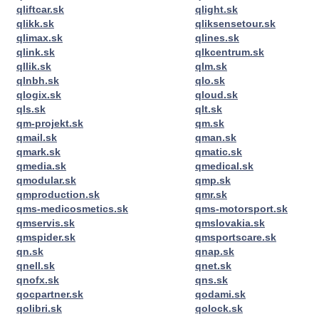
qliftcar.sk
qlight.sk
qlikk.sk
qliksensetour.sk
qlimax.sk
qlines.sk
qlink.sk
qlkcentrum.sk
qllik.sk
qlm.sk
qlnbh.sk
qlo.sk
qlogix.sk
qloud.sk
qls.sk
qlt.sk
qm-projekt.sk
qm.sk
qmail.sk
qman.sk
qmark.sk
qmatic.sk
qmedia.sk
qmedical.sk
qmodular.sk
qmp.sk
qmproduction.sk
qmr.sk
qms-medicosmetics.sk
qms-motorsport.sk
qmservis.sk
qmslovakia.sk
qmspider.sk
qmsportscare.sk
qn.sk
qnap.sk
qnell.sk
qnet.sk
qnofx.sk
qns.sk
qocpartner.sk
qodami.sk
qolibri.sk
qolock.sk