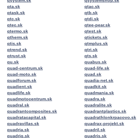
qsystem.sk
qsystemshop.sk
qta.sk
qtac.sk
qtask.sk
qtb.sk
qtc.sk
qtdi.sk
qtec.sk
qtee-pear.sk
qtermo.sk
qtest.sk
qtherm.sk
qtickets.sk
qtis.sk
qtmplus.sk
qtrend.sk
qtri.sk
qtrust.sk
qts.sk
qu.sk
quabus.sk
quad-centrum.sk
quad-life.sk
quad-moto.sk
quad.sk
quadforum.sk
quadia-net.sk
quadient.sk
quadkit.sk
quadlife.sk
quadmania.sk
quadmotocentrum.sk
quadra.sk
quadral.sk
quadralite.sk
quadrantcomposites.sk
quadrantplastics.sk
quadratacapital.sk
quadrathlonkrpacovo.sk
quadravillas.sk
quadrax-projekt.sk
quadria.sk
quadril.sk
quadriq.sk
quadris.sk