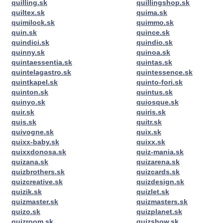
quilling.sk
quillingshop.sk
quiltex.sk
quima.sk
quimilock.sk
quimmo.sk
quin.sk
quince.sk
quindici.sk
quindio.sk
quinny.sk
quinoa.sk
quintaessentia.sk
quintas.sk
quintelagastro.sk
quintessence.sk
quintkapel.sk
quinto-fori.sk
quinton.sk
quintus.sk
quinyo.sk
quiosque.sk
quir.sk
quiris.sk
quis.sk
quitr.sk
quivogne.sk
quix.sk
quixx-baby.sk
quixx.sk
quixxdonosa.sk
quiz-mania.sk
quizana.sk
quizarena.sk
quizbrothers.sk
quizcards.sk
quizcreative.sk
quizdesign.sk
quizik.sk
quizlet.sk
quizmaster.sk
quizmasters.sk
quizo.sk
quizplanet.sk
quizroom.sk
quizshow.sk