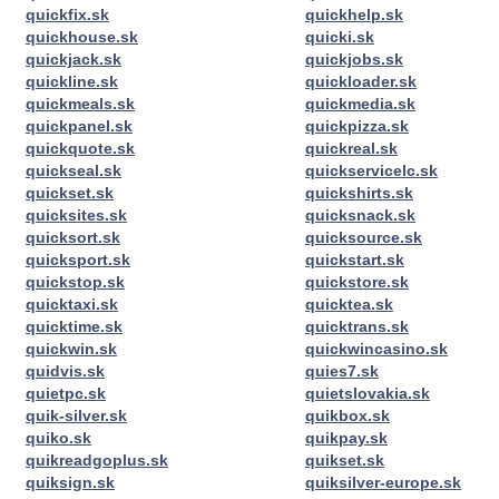
quickfix.sk
quickhelp.sk
quickhouse.sk
quicki.sk
quickjack.sk
quickjobs.sk
quickline.sk
quickloader.sk
quickmeals.sk
quickmedia.sk
quickpanel.sk
quickpizza.sk
quickquote.sk
quickreal.sk
quickseal.sk
quickservicelc.sk
quickset.sk
quickshirts.sk
quicksites.sk
quicksnack.sk
quicksort.sk
quicksource.sk
quicksport.sk
quickstart.sk
quickstop.sk
quickstore.sk
quicktaxi.sk
quicktea.sk
quicktime.sk
quicktrans.sk
quickwin.sk
quickwincasino.sk
quidvis.sk
quies7.sk
quietpc.sk
quietslovakia.sk
quik-silver.sk
quikbox.sk
quiko.sk
quikpay.sk
quikreadgoplus.sk
quikset.sk
quiksign.sk
quiksilver-europe.sk