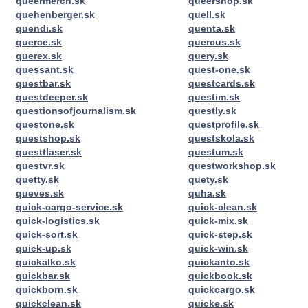
queermerch.sk
queershop.sk
quehenberger.sk
quell.sk
quendi.sk
quenta.sk
querce.sk
quercus.sk
querex.sk
query.sk
quessant.sk
quest-one.sk
questbar.sk
questcards.sk
questdeeper.sk
questim.sk
questionsofjournalism.sk
questly.sk
questone.sk
questprofile.sk
questshop.sk
questskola.sk
questtlaser.sk
questum.sk
questvr.sk
questworkshop.sk
quetty.sk
quety.sk
queves.sk
quha.sk
quick-cargo-service.sk
quick-clean.sk
quick-logistics.sk
quick-mix.sk
quick-sort.sk
quick-step.sk
quick-up.sk
quick-win.sk
quickalko.sk
quickanto.sk
quickbar.sk
quickbook.sk
quickborn.sk
quickcargo.sk
quickclean.sk
quicke.sk