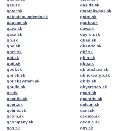
qas.sk
qasida.sk
qatar.sk
qatarairways.sk
qatesterakademia.sk
qatro.sk
qauees.sk
qauto.sk
qava.sk
qaw.sk
qaxa.sk
qayron.sk
qb.sk
qbau.sk
qbe.sk
qbendo.sk
qbet.sk
qbf.sk
qbi.sk
qbio.sk
qbit.sk
qbo.sk
qbot.sk
qbratislava.sk
qbrick.sk
qbrickcargo.sk
qbricksystem.sk
qbrix.sk
qbuild.sk
qbycresco.sk
qc.sk
qcart.sk
qcentis.sk
qcentris.sk
qcert.sk
qclean.sk
qclinic.sk
qcm.sk
qcom.sk
qcomp.sk
qcompany.sk
qconic.sk
qcs.sk
qcy.sk