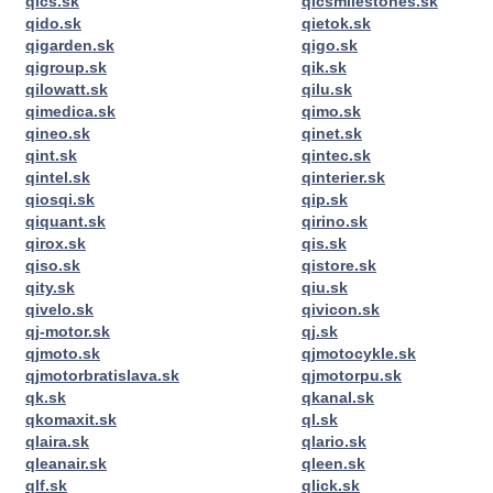
qics.sk
qicsmilestones.sk
qido.sk
qietok.sk
qigarden.sk
qigo.sk
qigroup.sk
qik.sk
qilowatt.sk
qilu.sk
qimedica.sk
qimo.sk
qineo.sk
qinet.sk
qint.sk
qintec.sk
qintel.sk
qinterier.sk
qiosqi.sk
qip.sk
qiquant.sk
qirino.sk
qirox.sk
qis.sk
qiso.sk
qistore.sk
qity.sk
qiu.sk
qivelo.sk
qivicon.sk
qj-motor.sk
qj.sk
qjmoto.sk
qjmotocykle.sk
qjmotorbratislava.sk
qjmotorpu.sk
qk.sk
qkanal.sk
qkomaxit.sk
ql.sk
qlaira.sk
qlario.sk
qleanair.sk
qleen.sk
qlf.sk
qlick.sk