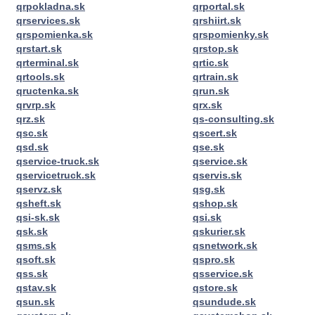
qrpokladna.sk
qrportal.sk
qrservices.sk
qrshiirt.sk
qrspomienka.sk
qrspomienky.sk
qrstart.sk
qrstop.sk
qrterminal.sk
qrtic.sk
qrtools.sk
qrtrain.sk
qructenka.sk
qrun.sk
qrvrp.sk
qrx.sk
qrz.sk
qs-consulting.sk
qsc.sk
qscert.sk
qsd.sk
qse.sk
qservice-truck.sk
qservice.sk
qservicetruck.sk
qservis.sk
qservz.sk
qsg.sk
qsheft.sk
qshop.sk
qsi-sk.sk
qsi.sk
qsk.sk
qskurier.sk
qsms.sk
qsnetwork.sk
qsoft.sk
qspro.sk
qss.sk
qsservice.sk
qstav.sk
qstore.sk
qsun.sk
qsundude.sk