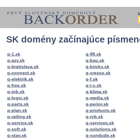
SK domény začínajúce písme
q-1.sk
q-99.sk
q-azy.sk
q-bau.sk
q-bratislava.sk
q-bricks.sk
q-connect.sk
q-cresco.sk
q-elektrik.sk
q-f.sk
q-free.sk
q-i-c.sk
q-job.sk
q-klima.sk
q-logic.sk
q-media.sk
q-parts.sk
q-perior.sk
q-plan.sk
q-products.sk
q-railing.sk
q-ryb.sk
q-service.sk
q-services.sk
q-soft.sk
q-solutions.sk
q-stav.sk
q-sundude.sk