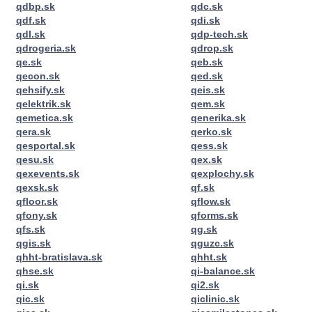
qdbp.sk
qdc.sk
qdf.sk
qdi.sk
qdl.sk
qdp-tech.sk
qdrogeria.sk
qdrop.sk
qe.sk
qeb.sk
qecon.sk
qed.sk
qehsify.sk
qeis.sk
qelektrik.sk
qem.sk
qemetica.sk
qenerika.sk
qera.sk
qerko.sk
qesportal.sk
qess.sk
qesu.sk
qex.sk
qexevents.sk
qexplochy.sk
qexsk.sk
qf.sk
qfloor.sk
qflow.sk
qfony.sk
qforms.sk
qfs.sk
qg.sk
qgis.sk
qguzc.sk
qhht-bratislava.sk
qhht.sk
qhse.sk
qi-balance.sk
qi.sk
qi2.sk
qic.sk
qiclinic.sk