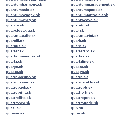
quantumharmony.sk
quantummanagement.sk
quantumsafe.sk
quantumspace.sk
quantumsynapx.sk
quantumtattooink.sk
quantumwhey.sk
quantweave.sk
quanza.sk
quapito.sk
quapslovakia.sk
quar.sk
quarantacaffe.sk
quarantavini.sk
quarelli.sk
quark.sk
quarkus.sk
quaro.sk
quarter.sk
quartersro.sk
quartetmemories.sk
quartex.sk
quartz.sk
quartzline.sk
quarys.sk
quasar.sk
quaser.sk
quasys.sk
quatro-casino.sk
quatro.sk
quatrocasino.sk
quatroelektro.sk
quatropack.sk
quatropb.sk
quatroprint.sk
quattro-h.sk
quattrolifts.sk
quattropet.sk
quattrosec.sk
quattrotrade.sk
quazi.sk
qub.sk
qubase.sk
qube.sk