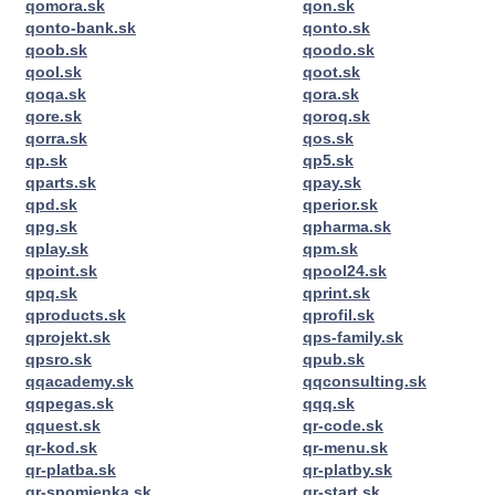
qomora.sk
qon.sk
qonto-bank.sk
qonto.sk
qoob.sk
qoodo.sk
qool.sk
qoot.sk
qoqa.sk
qora.sk
qore.sk
qoroq.sk
qorra.sk
qos.sk
qp.sk
qp5.sk
qparts.sk
qpay.sk
qpd.sk
qperior.sk
qpg.sk
qpharma.sk
qplay.sk
qpm.sk
qpoint.sk
qpool24.sk
qpq.sk
qprint.sk
qproducts.sk
qprofil.sk
qprojekt.sk
qps-family.sk
qpsro.sk
qpub.sk
qqacademy.sk
qqconsulting.sk
qqpegas.sk
qqq.sk
qquest.sk
qr-code.sk
qr-kod.sk
qr-menu.sk
qr-platba.sk
qr-platby.sk
qr-spomienka.sk
qr-start.sk