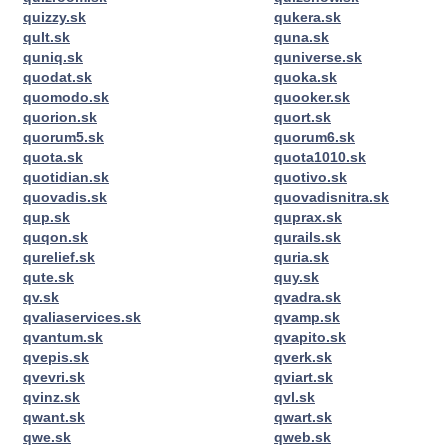
quizzy.sk
qukera.sk
qult.sk
quna.sk
quniq.sk
quniverse.sk
quodat.sk
quoka.sk
quomodo.sk
quooker.sk
quorion.sk
quort.sk
quorum5.sk
quorum6.sk
quota.sk
quota1010.sk
quotidian.sk
quotivo.sk
quovadis.sk
quovadisnitra.sk
qup.sk
quprax.sk
quqon.sk
qurails.sk
qurelief.sk
quria.sk
qute.sk
quy.sk
qv.sk
qvadra.sk
qvaliaservices.sk
qvamp.sk
qvantum.sk
qvapito.sk
qvepis.sk
qverk.sk
qvevri.sk
qviart.sk
qvinz.sk
qvl.sk
qwant.sk
qwart.sk
qwe.sk
qweb.sk