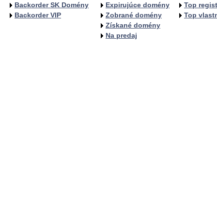
Backorder SK Domény
Expirujúce domény
Top regist
Backorder VIP
Zobrané domény
Top vlastn
Získané domény
Na predaj