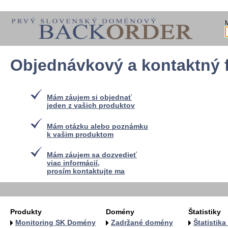
Objednávkový a kontaktný 
Mám záujem si objednať
jeden z vašich produktov
Mám otázku alebo poznámku
k vašim produktom
Mám záujem sa dozvedieť
viac informácií,
prosím kontaktujte ma
Produkty
Domény
Štatistiky
Monitoring SK Domény
Zadržané domény
Štatistik