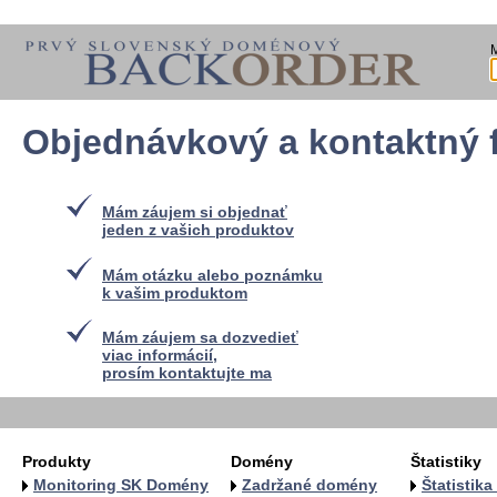
Objednávkový a kontaktný 
Mám záujem si objednať
jeden z vašich produktov
Mám otázku alebo poznámku
k vašim produktom
Mám záujem sa dozvedieť
viac informácií,
prosím kontaktujte ma
Produkty
Domény
Štatistiky
Monitoring SK Domény
Zadržané domény
Štatistik