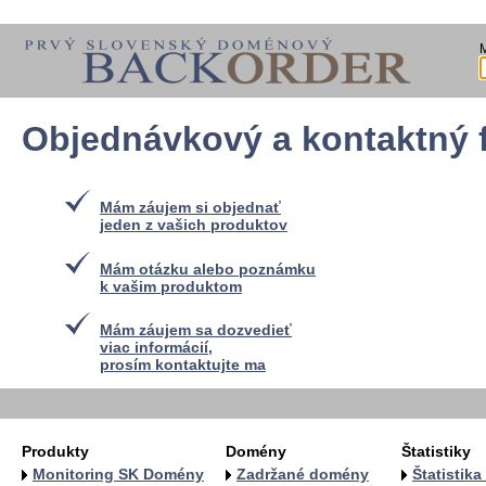
Objednávkový a kontaktný 
Mám záujem si objednať
jeden z vašich produktov
Mám otázku alebo poznámku
k vašim produktom
Mám záujem sa dozvedieť
viac informácií,
prosím kontaktujte ma
Produkty
Domény
Štatistiky
Monitoring SK Domény
Zadržané domény
Štatistik