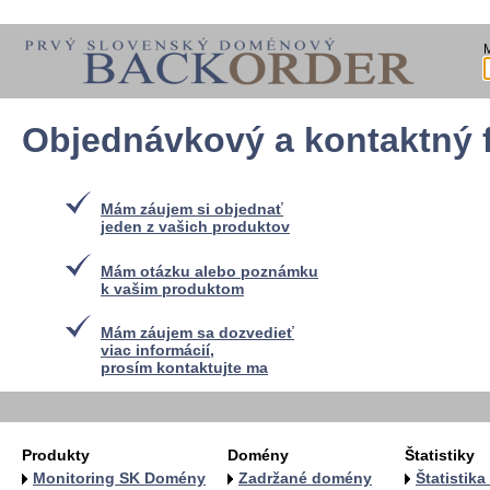
Objednávkový a kontaktný 
Mám záujem si objednať
jeden z vašich produktov
Mám otázku alebo poznámku
k vašim produktom
Mám záujem sa dozvedieť
viac informácií,
prosím kontaktujte ma
Produkty
Domény
Štatistiky
Monitoring SK Domény
Zadržané domény
Štatistik