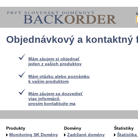
Objednávkový a kontaktný 
Mám záujem si objednať
jeden z vašich produktov
Mám otázku alebo poznámku
k vašim produktom
Mám záujem sa dozvedieť
viac informácií,
prosím kontaktujte ma
Produkty
Domény
Štatistiky
Monitoring SK Domény
Zadržané domény
Štatistik