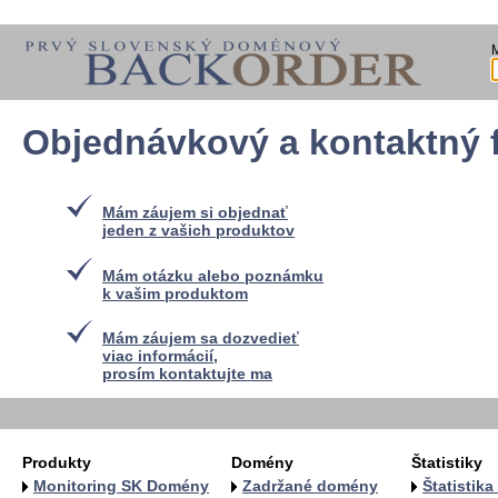
Objednávkový a kontaktný 
Mám záujem si objednať
jeden z vašich produktov
Mám otázku alebo poznámku
k vašim produktom
Mám záujem sa dozvedieť
viac informácií,
prosím kontaktujte ma
Produkty
Domény
Štatistiky
Monitoring SK Domény
Zadržané domény
Štatistik