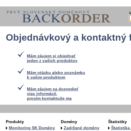
Objednávkový a kontaktný 
Mám záujem si objednať
jeden z vašich produktov
Mám otázku alebo poznámku
k vašim produktom
Mám záujem sa dozvedieť
viac informácií,
prosím kontaktujte ma
Produkty
Domény
Štatistiky
Monitoring SK Domény
Zadržané domény
Štatistik