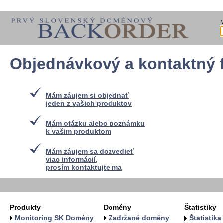
Objednávkový a kontaktný 
Mám záujem si objednať
jeden z vašich produktov
Mám otázku alebo poznámku
k vašim produktom
Mám záujem sa dozvedieť
viac informácií,
prosím kontaktujte ma
Produkty
Domény
Štatistiky
Monitoring SK Domény
Zadržané domény
Štatistik