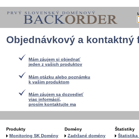
Objednávkový a kontaktný 
Mám záujem si objednať
jeden z vašich produktov
Mám otázku alebo poznámku
k vašim produktom
Mám záujem sa dozvedieť
viac informácií,
prosím kontaktujte ma
Produkty
Domény
Štatistiky
Monitoring SK Domény
Zadržané domény
Štatistik