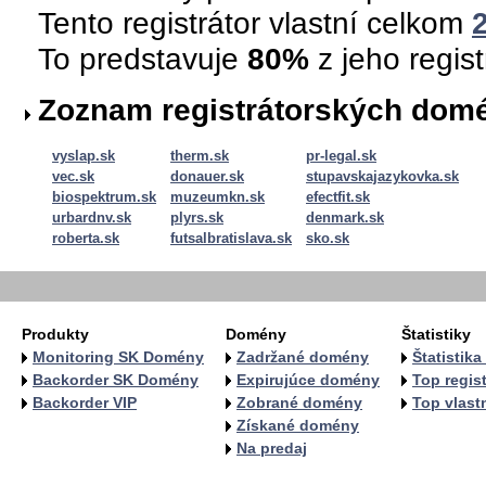
Tento registrátor vlastní celkom
To predstavuje
80%
z jeho regis
Zoznam registrátorských dom
vyslap.sk
therm.sk
pr-legal.sk
vec.sk
donauer.sk
stupavskajazykovka.sk
biospektrum.sk
muzeumkn.sk
efectfit.sk
urbardnv.sk
plyrs.sk
denmark.sk
roberta.sk
futsalbratislava.sk
sko.sk
Produkty
Domény
Štatistiky
Monitoring SK Domény
Zadržané domény
Štatistik
Backorder SK Domény
Expirujúce domény
Top regist
Backorder VIP
Zobrané domény
Top vlastn
Získané domény
Na predaj