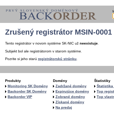
Zrušený registrátor MSIN-0001
Tento registrátor v novom systéme SK-NIC už
neexistuje
.
Subjekt bol ale registrátorom v starom systéme.
Pozrite si jeho starú
registrátorskú stránku
.
Produkty
Domény
Štatistiky
Monitoring SK Domény
Zadržané domény
Štatistik
Backorder SK Domény
Expirujúce domény
Top regist
Backorder VIP
Zobrané domény
Top vlastn
Získané domény
Na predaj