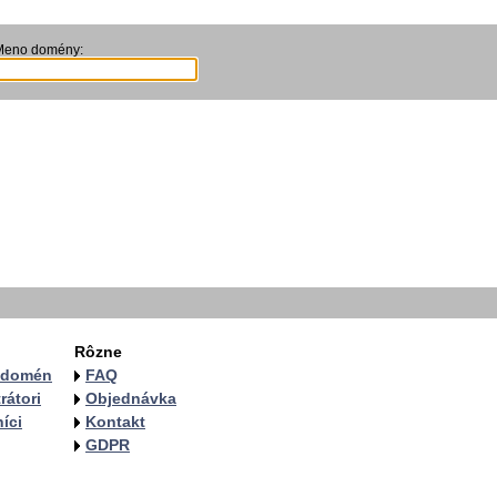
Meno domény:
Rôzne
a domén
FAQ
rátori
Objednávka
íci
Kontakt
GDPR