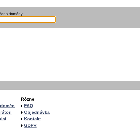
Meno domény:
Rôzne
a domén
FAQ
rátori
Objednávka
íci
Kontakt
GDPR