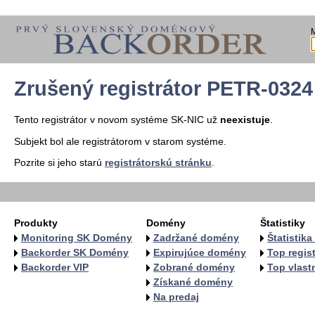
Zrušený registrátor PETR-0324
Tento registrátor v novom systéme SK-NIC už
neexistuje
.
Subjekt bol ale registrátorom v starom systéme.
Pozrite si jeho starú
registrátorskú stránku
.
Produkty
Domény
Štatistiky
Monitoring SK Domény
Zadržané domény
Štatistik
Backorder SK Domény
Expirujúce domény
Top regist
Backorder VIP
Zobrané domény
Top vlastn
Získané domény
Na predaj