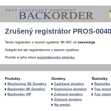
Zrušený registrátor PROS-004
Tento registrátor v novom systéme SK-NIC už
neexistuje
.
Subjekt bol ale registrátorom v starom systéme.
Pozrite si jeho starú
registrátorskú stránku
.
Produkty
Domény
Štatistiky
Monitoring SK Domény
Zadržané domény
Štatistik
Backorder SK Domény
Expirujúce domény
Top regist
Backorder VIP
Zobrané domény
Top vlastn
Získané domény
Na predaj