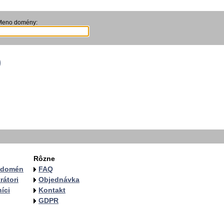
Meno domény:
0
Rôzne
a domén
FAQ
rátori
Objednávka
íci
Kontakt
GDPR