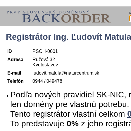
Registrátor Ing. Ľudovít Matul
ID
PSCH-0001
Adresa
Ružová 32
Kvetoslavov
E-mail
ludovit.matula@naturcentrum.sk
Telefón
0944 / 049478
Podľa nových pravidiel SK-NIC, r
len domény pre vlastnú potrebu.
Tento registrátor vlastní celkom
To predstavuje
0%
z jeho regist