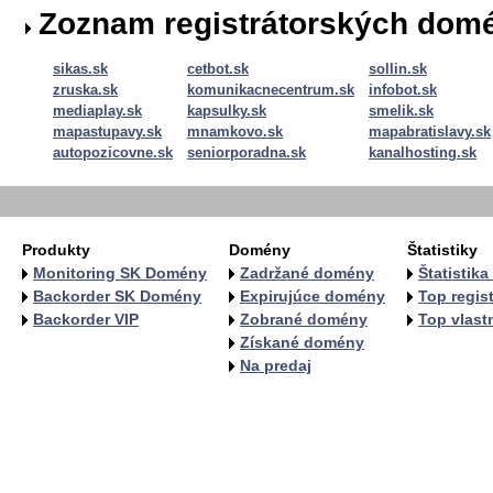
Zoznam registrátorských dom
sikas.sk
cetbot.sk
sollin.sk
zruska.sk
komunikacnecentrum.sk
infobot.sk
mediaplay.sk
kapsulky.sk
smelik.sk
mapastupavy.sk
mnamkovo.sk
mapabratislavy.sk
autopozicovne.sk
seniorporadna.sk
kanalhosting.sk
Produkty
Domény
Štatistiky
Monitoring SK Domény
Zadržané domény
Štatistik
Backorder SK Domény
Expirujúce domény
Top regist
Backorder VIP
Zobrané domény
Top vlastn
Získané domény
Na predaj