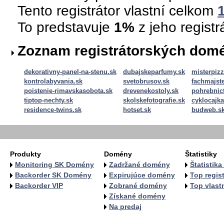
Tento registrátor vlastní celkom
To predstavuje
1%
z jeho regist
Zoznam registrátorských dom
dekorativny-panel-na-stenu.sk
dubajskeparfumy.sk
misterpizz
kontrolabyvania.sk
svetobrusov.sk
fachmajste
poistenie-rimavskasobota.sk
drevenekostoly.sk
pohrebnic
tiptop-nechty.sk
skolskefotografie.sk
cyklocajka
residence-twins.sk
hotset.sk
budweb.s
Produkty
Domény
Štatistiky
Monitoring SK Domény
Zadržané domény
Štatistik
Backorder SK Domény
Expirujúce domény
Top regist
Backorder VIP
Zobrané domény
Top vlastn
Získané domény
Na predaj