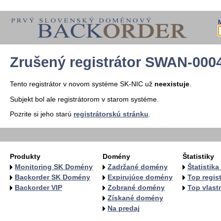
Zrušený registrátor SWAN-000
Tento registrátor v novom systéme SK-NIC už
neexistuje
.
Subjekt bol ale registrátorom v starom systéme.
Pozrite si jeho starú
registrátorskú stránku
.
Produkty
Domény
Štatistiky
Monitoring SK Domény
Zadržané domény
Štatistik
Backorder SK Domény
Expirujúce domény
Top regist
Backorder VIP
Zobrané domény
Top vlastn
Získané domény
Na predaj