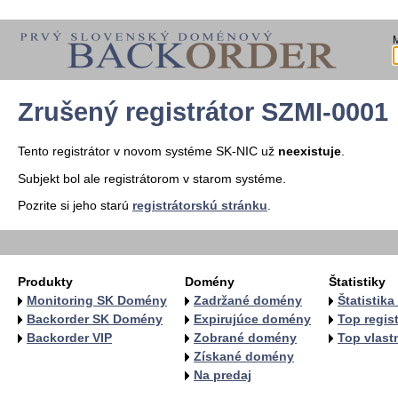
Zrušený registrátor SZMI-0001
Tento registrátor v novom systéme SK-NIC už
neexistuje
.
Subjekt bol ale registrátorom v starom systéme.
Pozrite si jeho starú
registrátorskú stránku
.
Produkty
Domény
Štatistiky
Monitoring SK Domény
Zadržané domény
Štatistik
Backorder SK Domény
Expirujúce domény
Top regist
Backorder VIP
Zobrané domény
Top vlastn
Získané domény
Na predaj