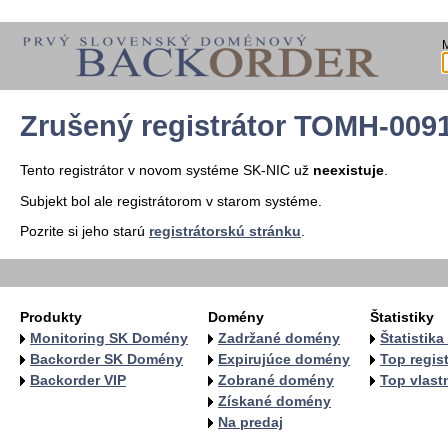
Zrušený registrátor TOMH-009
Tento registrátor v novom systéme SK-NIC už
neexistuje
.
Subjekt bol ale registrátorom v starom systéme.
Pozrite si jeho starú
registrátorskú stránku
.
Produkty
Domény
Štatistiky
Monitoring SK Domény
Zadržané domény
Štatistik
Backorder SK Domény
Expirujúce domény
Top regist
Backorder VIP
Zobrané domény
Top vlastn
Získané domény
Na predaj