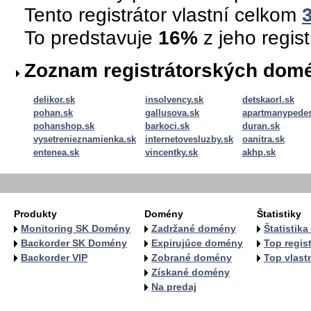
Tento registrátor vlastní celkom
To predstavuje
16%
z jeho regis
Zoznam registrátorských dom
delikor.sk
insolvency.sk
detskaorl.sk
pohan.sk
gallusova.sk
apartmanypedes
pohanshop.sk
barkoci.sk
duran.sk
vysetrenieznamienka.sk
internetovesluzby.sk
oanitra.sk
entenea.sk
vincentky.sk
akhp.sk
Produkty
Domény
Štatistiky
Monitoring SK Domény
Zadržané domény
Štatistik
Backorder SK Domény
Expirujúce domény
Top regist
Backorder VIP
Zobrané domény
Top vlastn
Získané domény
Na predaj