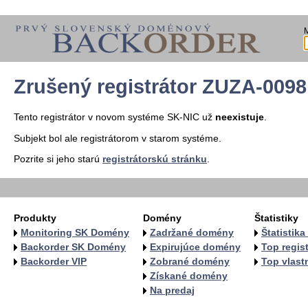
Zrušený registrátor ZUZA-0098
Tento registrátor v novom systéme SK-NIC už
neexistuje
.
Subjekt bol ale registrátorom v starom systéme.
Pozrite si jeho starú
registrátorskú stránku
.
Produkty
Domény
Štatistiky
Monitoring SK Domény
Zadržané domény
Štatistik
Backorder SK Domény
Expirujúce domény
Top regist
Backorder VIP
Zobrané domény
Top vlastn
Získané domény
Na predaj