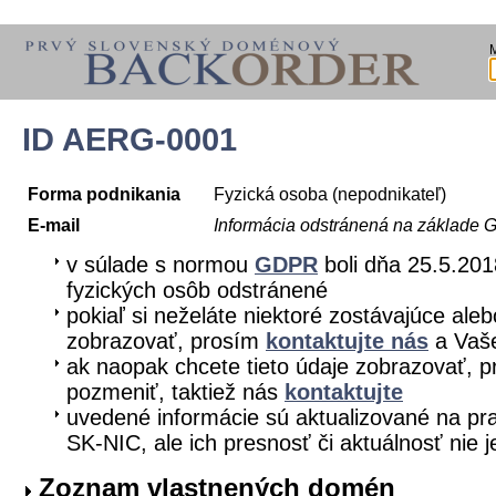
ID AERG-0001
Forma podnikania
Fyzická osoba (nepodnikateľ)
E-mail
Informácia odstránená na základe
v súlade s normou
GDPR
boli dňa 25.5.201
fyzických osôb odstránené
pokiaľ si neželáte niektoré zostávajúce aleb
zobrazovať, prosím
kontaktujte nás
a Vaše
ak naopak chcete tieto údaje zobrazovať, pr
pozmeniť, taktiež nás
kontaktujte
uvedené informácie sú aktualizované na pra
SK-NIC, ale ich presnosť či aktuálnosť nie 
Zoznam vlastnených domén