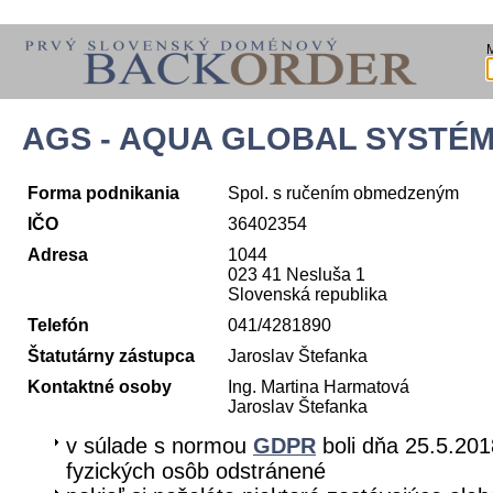
AGS - AQUA GLOBAL SYSTÉ
Forma podnikania
Spol. s ručením obmedzeným
IČO
36402354
Adresa
1044
023 41 Nesluša 1
Slovenská republika
Telefón
041/4281890
Štatutárny zástupca
Jaroslav Štefanka
Kontaktné osoby
Ing. Martina Harmatová
Jaroslav Štefanka
v súlade s normou
GDPR
boli dňa 25.5.201
fyzických osôb odstránené