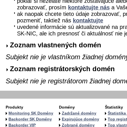
pokiaľ si neželáte niektoré zostávajúce aleb
zobrazovať, prosím
kontaktujte nás
a Vaše
ak naopak chcete tieto údaje zobrazovať, pr
pozmeniť, taktiež nás
kontaktujte
uvedené informácie sú aktualizované na pra
SK-NIC, ale ich presnosť či aktuálnosť nie 
Zoznam vlastnených domén
Subjekt nie je vlastníkom žiadnej domén
Zoznam registrátorských domén
Subjekt nie je registrátorom žiadnej dom
Produkty
Domény
Štatistiky
Monitoring SK Domény
Zadržané domény
Štatistik
Backorder SK Domény
Expirujúce domény
Top regist
Backorder VIP
Zobrané domény
Top vlastn