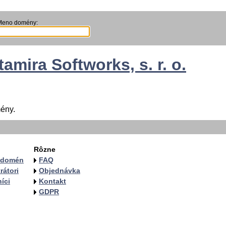
Meno domény:
tamira Softworks, s. r. o.
ény.
Rôzne
a domén
FAQ
rátori
Objednávka
íci
Kontakt
GDPR