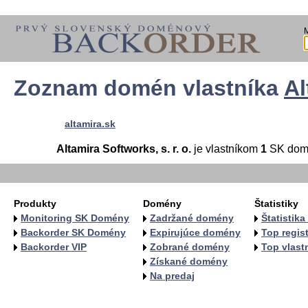
Zoznam domén vlastníka
Al
altamira.sk
Altamira Softworks, s. r. o.
je vlastníkom
1
SK dom
Produkty
Domény
Štatistiky
Monitoring SK Domény
Zadržané domény
Štatistik
Backorder SK Domény
Expirujúce domény
Top regist
Backorder VIP
Zobrané domény
Top vlastn
Získané domény
Na predaj