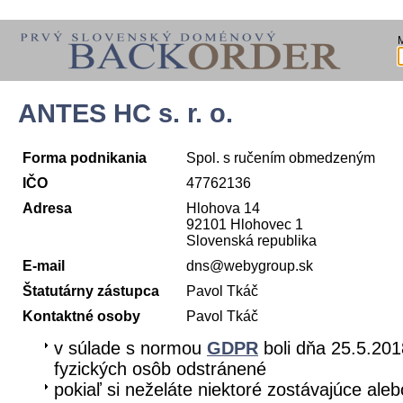
ANTES HC s. r. o.
Forma podnikania
Spol. s ručením obmedzeným
IČO
47762136
Adresa
Hlohova 14
92101 Hlohovec 1
Slovenská republika
E-mail
dns@webygroup.sk
Štatutárny zástupca
Pavol Tkáč
Kontaktné osoby
Pavol Tkáč
v súlade s normou
GDPR
boli dňa 25.5.201
fyzických osôb odstránené
pokiaľ si neželáte niektoré zostávajúce aleb