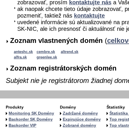
zobrazovať, prosím
kontaktujte nás
a Vaše
ak naopak chcete tieto údaje zobrazovať, pr
pozmeniť, taktiež nás
kontaktujte
uvedené informácie sú aktualizované na pra
SK-NIC, ale ich presnosť či aktuálnosť nie 
Zoznam vlastnených domén
(
celko
anteshc.sk
cembre.sk
altrend.sk
alfra.sk
greenlee.sk
Zoznam registrátorských domén
Subjekt nie je registrátorom žiadnej dom
Produkty
Domény
Štatistiky
Monitoring SK Domény
Zadržané domény
Štatistik
Backorder SK Domény
Expirujúce domény
Top regist
Backorder VIP
Zobrané domény
Top vlastn