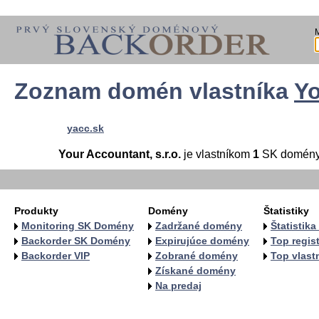
Zoznam domén vlastníka
Yo
yacc.sk
Your Accountant, s.r.o.
je vlastníkom
1
SK domény
Produkty
Domény
Štatistiky
Monitoring SK Domény
Zadržané domény
Štatistik
Backorder SK Domény
Expirujúce domény
Top regist
Backorder VIP
Zobrané domény
Top vlastn
Získané domény
Na predaj